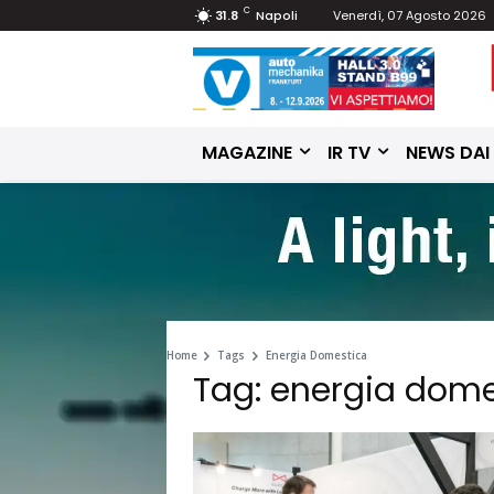
C
31.8
Napoli
Venerdì, 07 Agosto 2026
MAGAZINE
IR TV
NEWS DAI
Home
Tags
Energia Domestica
Tag: energia dome