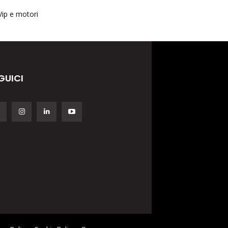
Vip e motori
GUICI