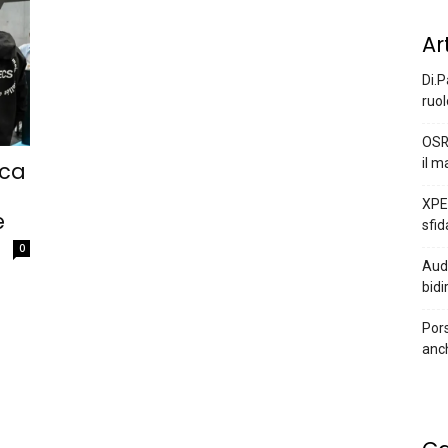
Ar
Di.P
ruol
OSR
il m
ica
XPEN
e
sfid
0
Audi
bidi
Pors
anc