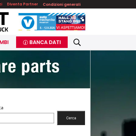
zi
Diventa Partner
Condizioni generali
MBI
BANCA DATI
ca
Cerca