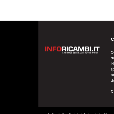
C
O
a
I
sp
b
d
C