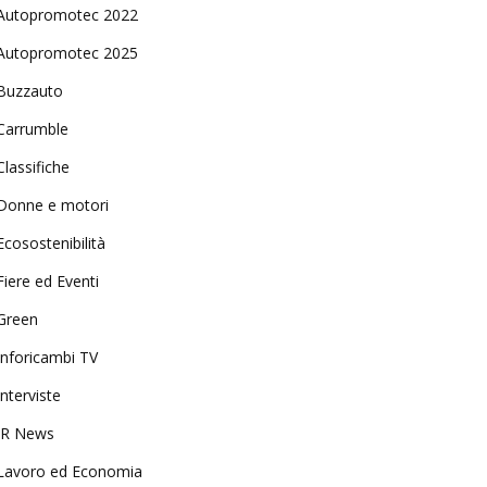
Autopromotec 2022
Autopromotec 2025
Buzzauto
Carrumble
Classifiche
Donne e motori
Ecosostenibilità
Fiere ed Eventi
Green
Inforicambi TV
Interviste
IR News
Lavoro ed Economia