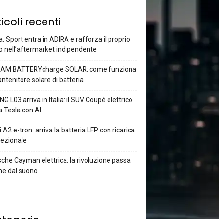
ticoli recenti
a. Sport entra in ADIRA e rafforza il proprio
o nell’aftermarket indipendente
AM BATTERYcharge SOLAR: come funziona
antenitore solare di batteria
G L03 arriva in Italia: il SUV Coupé elettrico
a Tesla con AI
 A2 e-tron: arriva la batteria LFP con ricarica
rezionale
che Cayman elettrica: la rivoluzione passa
he dal suono