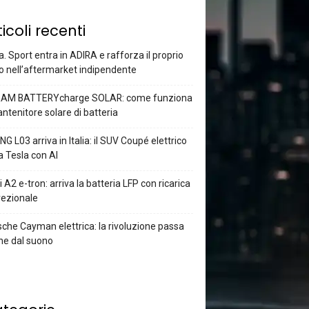
ticoli recenti
a. Sport entra in ADIRA e rafforza il proprio
o nell’aftermarket indipendente
AM BATTERYcharge SOLAR: come funziona
antenitore solare di batteria
G L03 arriva in Italia: il SUV Coupé elettrico
a Tesla con AI
 A2 e-tron: arriva la batteria LFP con ricarica
rezionale
che Cayman elettrica: la rivoluzione passa
he dal suono