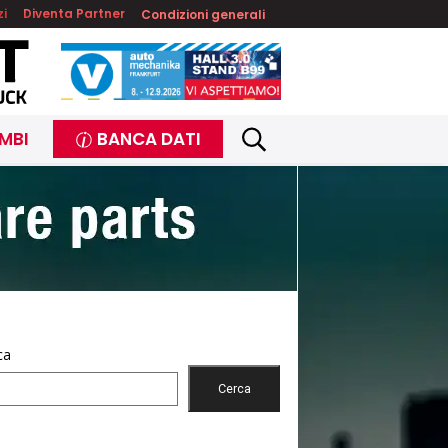
zi
Diventa Partner
Condizioni generali
MBI
BANCA DATI
ca
Cerca