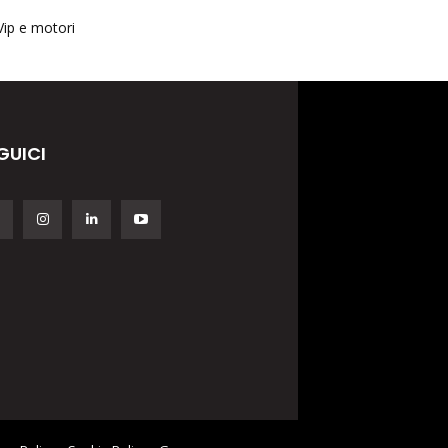
Vip e motori
GUICI