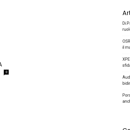
Ar
Di.P
ruol
OSR
il m
XPEN
A
sfid
0
Audi
bidi
Pors
anc