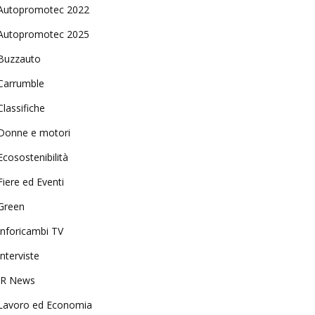
Autopromotec 2022
Autopromotec 2025
Buzzauto
Carrumble
Classifiche
Donne e motori
Ecosostenibilità
Fiere ed Eventi
Green
Inforicambi TV
Interviste
IR News
Lavoro ed Economia