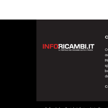
C
O
a
I
sp
b
d
C