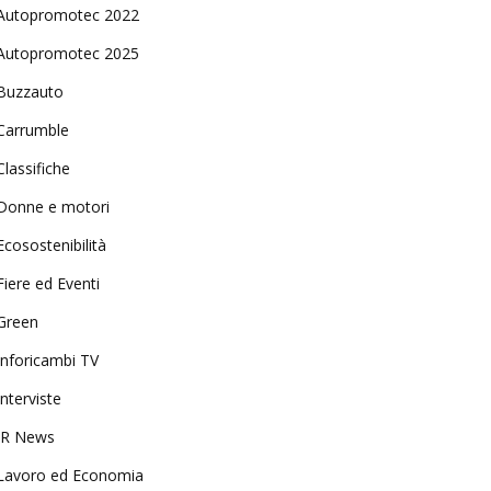
Autopromotec 2022
Autopromotec 2025
Buzzauto
Carrumble
Classifiche
Donne e motori
Ecosostenibilità
Fiere ed Eventi
Green
Inforicambi TV
Interviste
IR News
Lavoro ed Economia