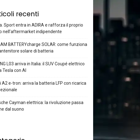
ticoli recenti
a. Sport entra in ADIRA e rafforza il proprio
o nell’aftermarket indipendente
AM BATTERYcharge SOLAR: come funziona
antenitore solare di batteria
G L03 arriva in Italia: il SUV Coupé elettrico
a Tesla con AI
 A2 e-tron: arriva la batteria LFP con ricarica
rezionale
che Cayman elettrica: la rivoluzione passa
he dal suono