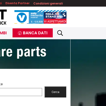
zi
Diventa Partner
Condizioni generali
MBI
BANCA DATI
ca
Cerca