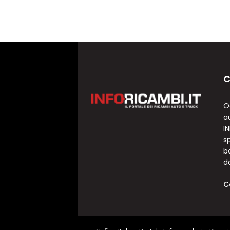
C
O
a
I
sp
b
d
C