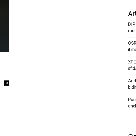
Ar
Di.P
ruol
OSR
il m
XPEN
sfid
Audi
0
bidi
Pors
anc