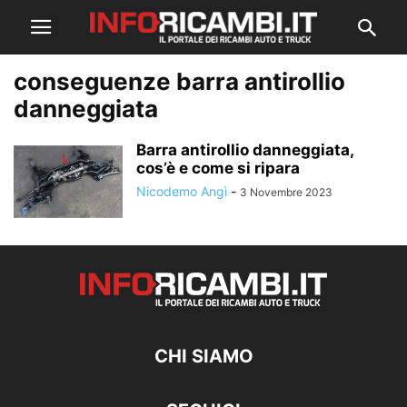
conseguenze barra antirollio
danneggiata
Barra antirollio danneggiata,
cos’è e come si ripara
Nicodemo Angì
-
3 Novembre 2023
CHI SIAMO