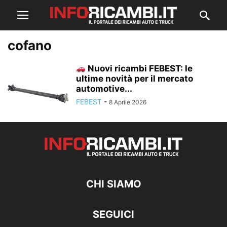
cofano
Nuovi ricambi FEBEST: le
ultime novità per il mercato
automotive...
FEBEST
-
8 Aprile 2026
CHI SIAMO
SEGUICI