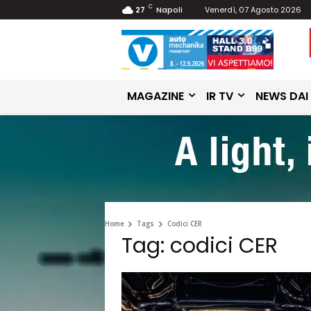
C
27
Napoli
Venerdì, 07 Agosto 2026
MAGAZINE
IR TV
NEWS DAI
Home
Tags
Codici CER
Tag: codici CER