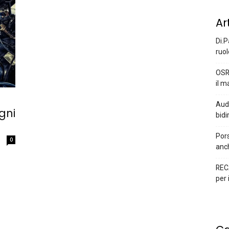
Ar
Di.P
ruol
OSR
il m
Audi
gni
bidi
Pors
0
anc
REC
per 