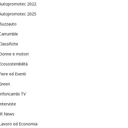
Autopromotec 2022
Autopromotec 2025
Buzzauto
Carrumble
Classifiche
Donne e motori
Ecosostenibilità
Fiere ed Eventi
Green
Inforicambi TV
Interviste
IR News
Lavoro ed Economia