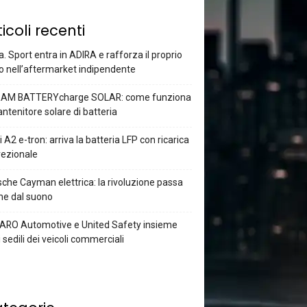
ticoli recenti
a. Sport entra in ADIRA e rafforza il proprio
o nell’aftermarket indipendente
AM BATTERYcharge SOLAR: come funziona
antenitore solare di batteria
 A2 e-tron: arriva la batteria LFP con ricarica
rezionale
che Cayman elettrica: la rivoluzione passa
he dal suono
ARO Automotive e United Safety insieme
i sedili dei veicoli commerciali