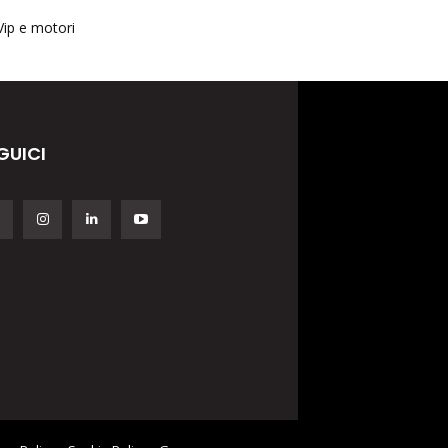
Vip e motori
GUICI