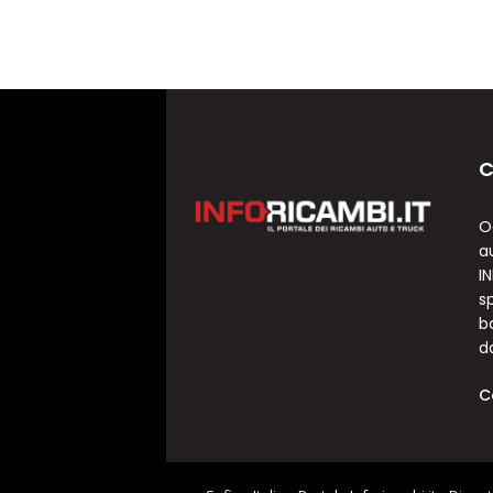
C
O
a
I
sp
b
d
C