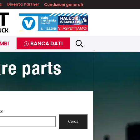
zi
Diventa Partner
Condizioni generali
MBI
BANCA DATI
ca
Cerca