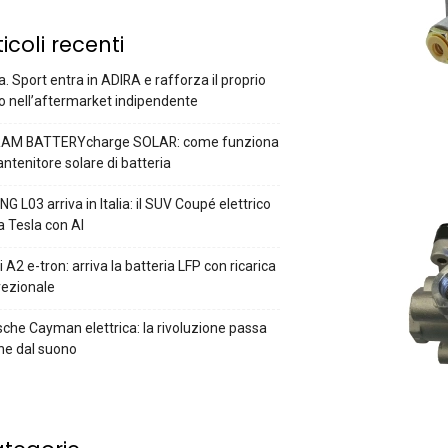
ticoli recenti
a. Sport entra in ADIRA e rafforza il proprio
o nell’aftermarket indipendente
AM BATTERYcharge SOLAR: come funziona
antenitore solare di batteria
G L03 arriva in Italia: il SUV Coupé elettrico
a Tesla con AI
 A2 e-tron: arriva la batteria LFP con ricarica
rezionale
che Cayman elettrica: la rivoluzione passa
he dal suono