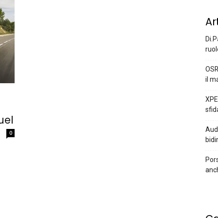
Ar
Di.P
ruol
OSR
il m
XPEN
sfid
uel
Audi
0
bidi
Pors
anc