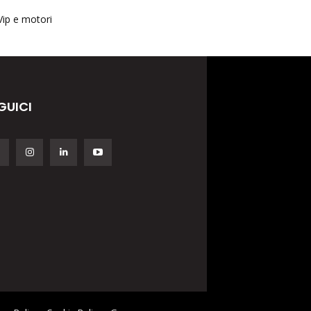
Vip e motori
GUICI