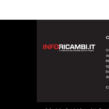
C
O
a
I
sp
b
d
C