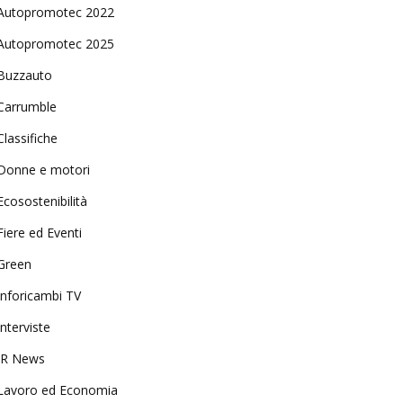
Autopromotec 2022
Autopromotec 2025
Buzzauto
Carrumble
Classifiche
Donne e motori
Ecosostenibilità
Fiere ed Eventi
Green
Inforicambi TV
Interviste
IR News
Lavoro ed Economia