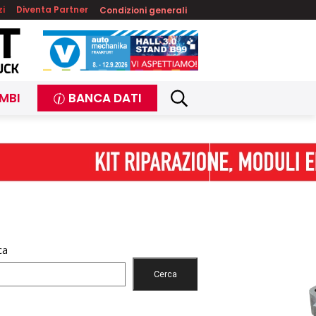
zi
Diventa Partner
Condizioni generali
MBI
BANCA DATI
ca
Cerca