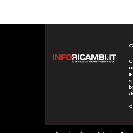
C
O
a
I
sp
b
d
C