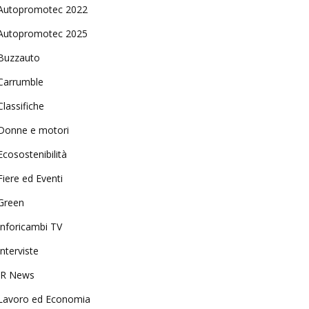
Autopromotec 2022
Autopromotec 2025
Buzzauto
Carrumble
Classifiche
Donne e motori
Ecosostenibilità
Fiere ed Eventi
Green
Inforicambi TV
Interviste
IR News
Lavoro ed Economia