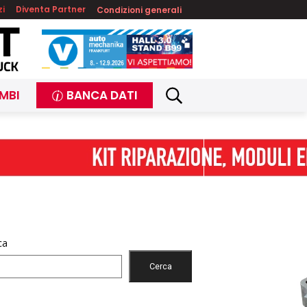
zi
Diventa Partner
Condizioni generali
MBI
BANCA DATI
ca
Cerca