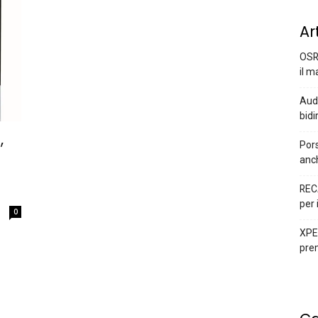
Ar
OSR
il m
Audi
bidi
,
Pors
anc
REC
per 
0
XPEN
prem