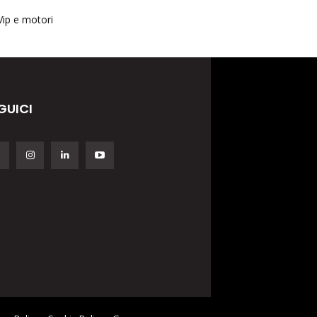
Vip e motori
GUICI