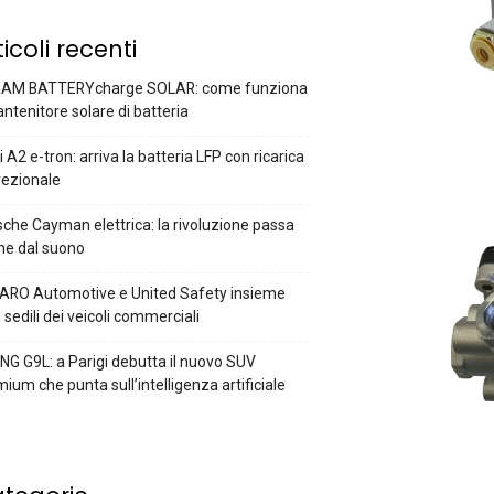
ticoli recenti
AM BATTERYcharge SOLAR: come funziona
antenitore solare di batteria
 A2 e-tron: arriva la batteria LFP con ricarica
rezionale
che Cayman elettrica: la rivoluzione passa
he dal suono
ARO Automotive e United Safety insieme
i sedili dei veicoli commerciali
G G9L: a Parigi debutta il nuovo SUV
ium che punta sull’intelligenza artificiale