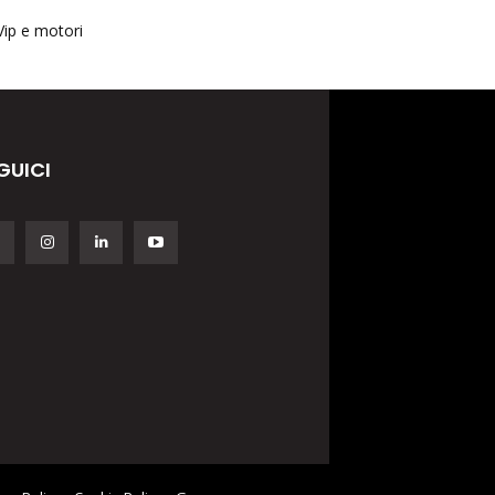
Vip e motori
GUICI