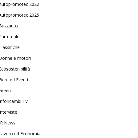
Autopromotec 2022
Autopromotec 2025
Buzzauto
Carrumble
Classifiche
Donne e motori
Ecosostenibilità
Fiere ed Eventi
Green
Inforicambi TV
Interviste
IR News
Lavoro ed Economia