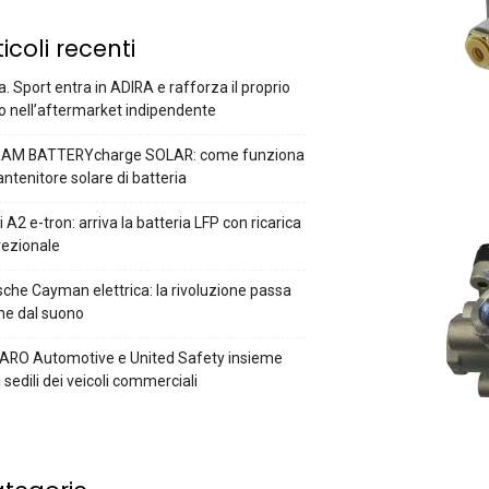
ticoli recenti
a. Sport entra in ADIRA e rafforza il proprio
o nell’aftermarket indipendente
AM BATTERYcharge SOLAR: come funziona
antenitore solare di batteria
 A2 e-tron: arriva la batteria LFP con ricarica
rezionale
che Cayman elettrica: la rivoluzione passa
he dal suono
ARO Automotive e United Safety insieme
i sedili dei veicoli commerciali