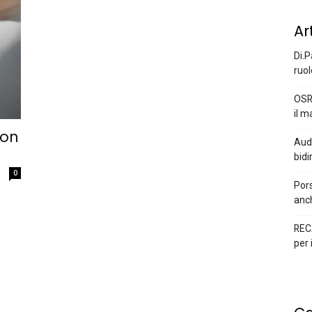
Ar
Di.P
ruol
OSR
il m
con
Audi
bidi
0
Pors
anc
REC
per 