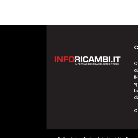
C
O
a
I
sp
b
d
C