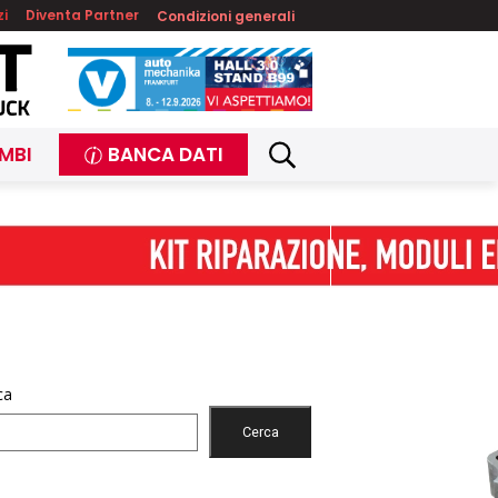
zi
Diventa Partner
Condizioni generali
MBI
BANCA DATI
ca
Cerca