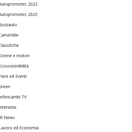
Autopromotec 2022
Autopromotec 2025
Buzzauto
Carrumble
Classifiche
Donne e motori
Ecosostenibilità
Fiere ed Eventi
Green
Inforicambi TV
Interviste
IR News
Lavoro ed Economia