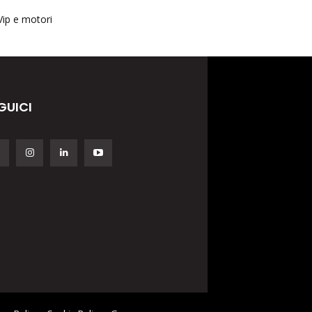
Vip e motori
GUICI