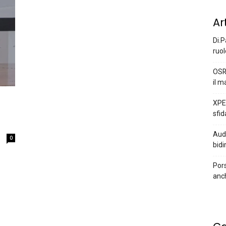
Ar
Di.P
ruol
OSR
il m
XPEN
sfid
Audi
0
bidi
Pors
anc