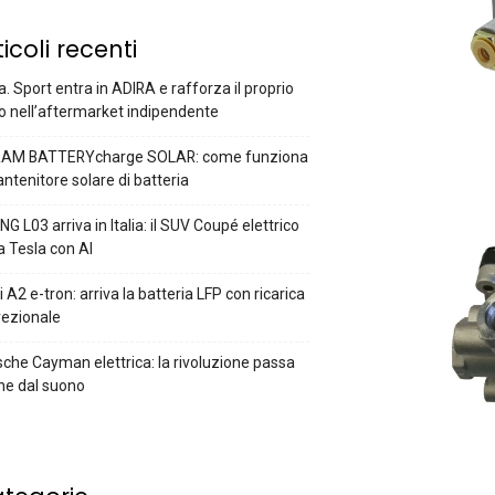
ticoli recenti
a. Sport entra in ADIRA e rafforza il proprio
o nell’aftermarket indipendente
AM BATTERYcharge SOLAR: come funziona
antenitore solare di batteria
G L03 arriva in Italia: il SUV Coupé elettrico
a Tesla con AI
 A2 e-tron: arriva la batteria LFP con ricarica
rezionale
che Cayman elettrica: la rivoluzione passa
he dal suono