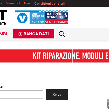
zi
Diventa Partner
Condizioni generali
MBI
BANCA DATI
ca
Cerca