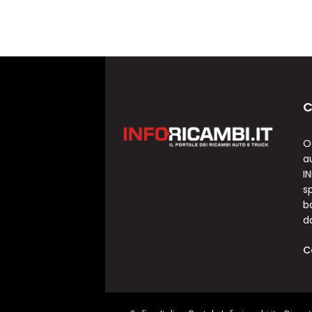
C
O
a
I
sp
b
d
C