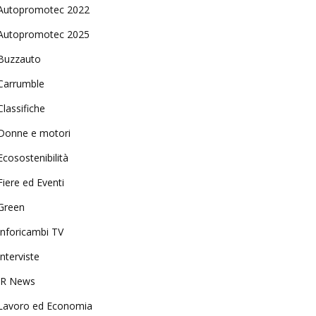
Autopromotec 2022
Autopromotec 2025
Buzzauto
Carrumble
Classifiche
Donne e motori
Ecosostenibilità
Fiere ed Eventi
Green
Inforicambi TV
Interviste
IR News
Lavoro ed Economia