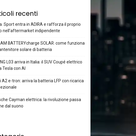
ticoli recenti
a. Sport entra in ADIRA e rafforza il proprio
o nell’aftermarket indipendente
AM BATTERYcharge SOLAR: come funziona
antenitore solare di batteria
G L03 arriva in Italia: il SUV Coupé elettrico
a Tesla con AI
 A2 e-tron: arriva la batteria LFP con ricarica
rezionale
che Cayman elettrica: la rivoluzione passa
he dal suono