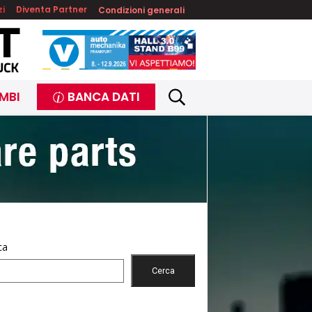
zi
Diventa Partner
Condizioni generali
MBI
BANCA DATI
ca
Cerca