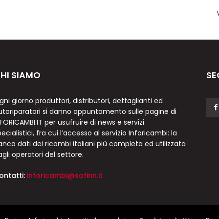
HI SIAMO
SE
gni giorno produttori, distributori, dettaglianti ed
utoriparatori si danno appuntamento sulle pagine di
NFORICAMBI.IT per usufruire di news e servizi
ecialistici, fra cui l’accesso al servizio Inforicambi: la
anca dati dei ricambi italiani più completa ed utilizzata
agli operatori del settore.
ontatti:
inforicambi@sofinn.it