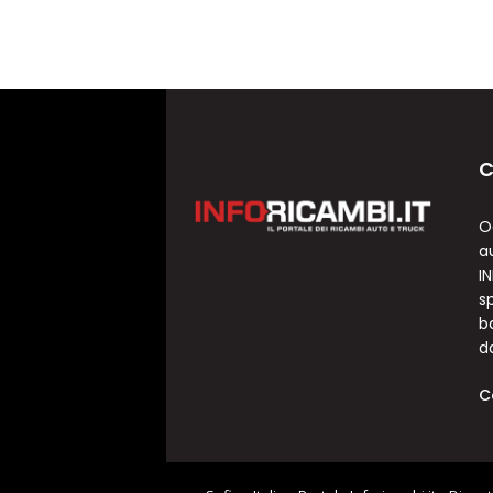
C
O
a
I
sp
b
d
C