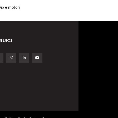
Vip e motori
GUICI