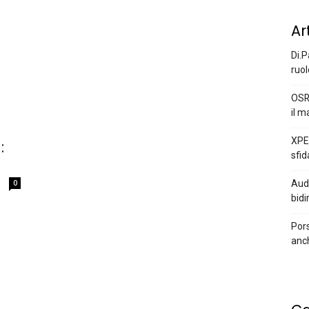
Ar
Di.P
ruol
OSR
il m
XPEN
:
sfid
0
Audi
bidi
Pors
anc