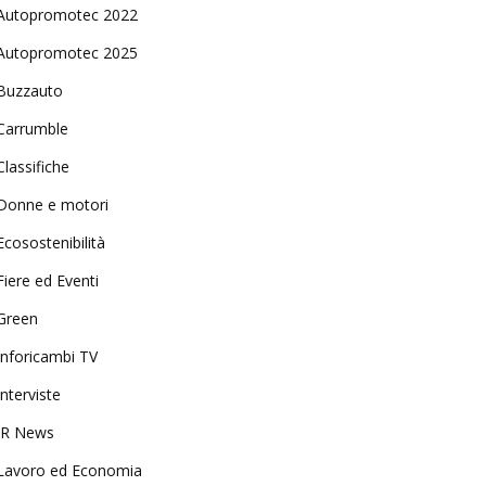
Autopromotec 2022
Autopromotec 2025
Buzzauto
Carrumble
Classifiche
Donne e motori
Ecosostenibilità
Fiere ed Eventi
Green
Inforicambi TV
Interviste
IR News
Lavoro ed Economia