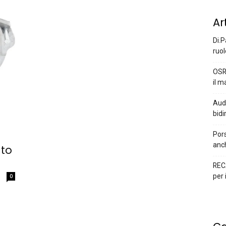
Ar
Di.P
ruol
OSR
il m
Audi
bidi
Pors
anc
ato
REC
per 
0