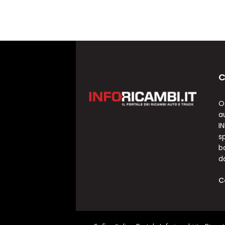
C
O
a
I
sp
b
d
C