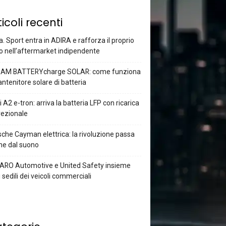
ticoli recenti
a. Sport entra in ADIRA e rafforza il proprio
o nell’aftermarket indipendente
AM BATTERYcharge SOLAR: come funziona
antenitore solare di batteria
 A2 e-tron: arriva la batteria LFP con ricarica
rezionale
che Cayman elettrica: la rivoluzione passa
he dal suono
ARO Automotive e United Safety insieme
i sedili dei veicoli commerciali