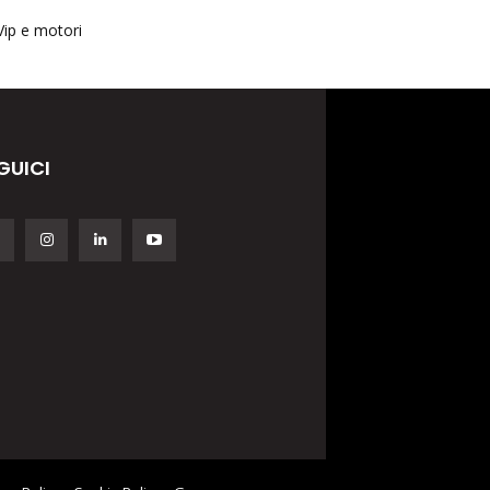
Vip e motori
GUICI