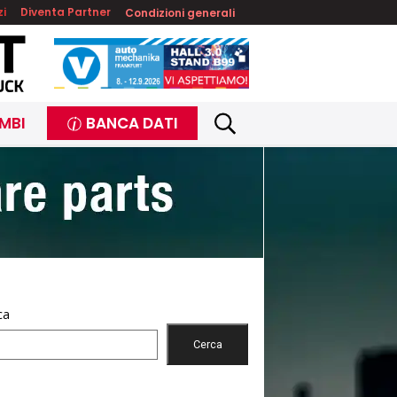
zi
Diventa Partner
Condizioni generali
MBI
BANCA DATI
ca
Cerca