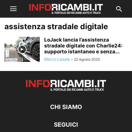
assistenza stradale digitale
LoJack lancia l’assistenza
stradale digitale con Charlie24:
supporto istantaneo e senza...
Marco Lasala
-
22 Agosto 2025
CHI SIAMO
SEGUICI