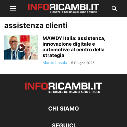
assistenza clienti
MAWDY Italia: assistenza,
innovazione digitale e
automotive al centro della
strategia
Marco Lasala
-
5 Giugno 2026
CHI SIAMO
SEGUICI