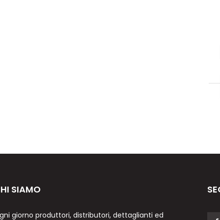
HI SIAMO
SE
gni giorno produttori, distributori, dettaglianti ed