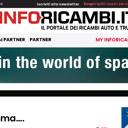
Iscriviti alla newsletter
Scopri tutti i nostri servi
26
I PARTNER
PARTNER
MY INFORICA
orma….