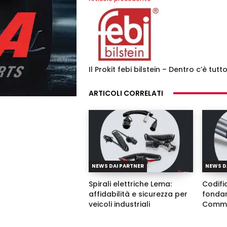
Il Prokit febi bilstein – Dentro c’è tutto
ARTICOLI CORRELATI
NEWS DAI PARTNER
NEWS D
Spirali elettriche Lema:
Codific
affidabilità e sicurezza per
fondam
veicoli industriali
Commo