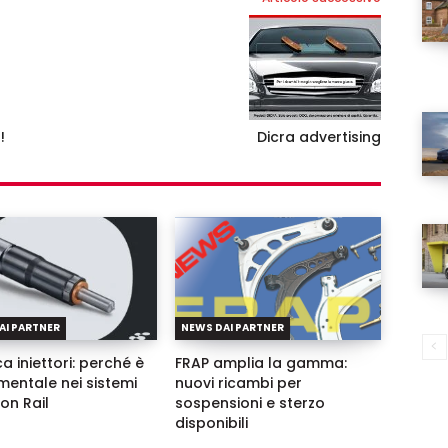
Username
!
Dicra advertising
Password
Ricordami
Accedi
AI PARTNER
NEWS DAI PARTNER
a iniettori: perché è
FRAP amplia la gamma:
entale nei sistemi
nuovi ricambi per
n Rail
sospensioni e sterzo
disponibili