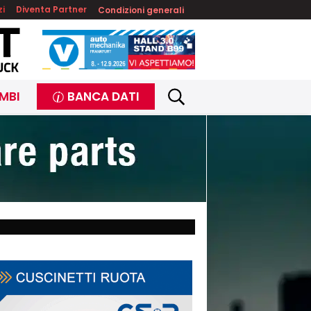
zi
Diventa Partner
Condizioni generali
MBI
BANCA DATI