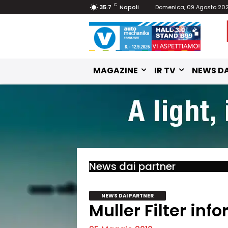
C
35.7
Napoli
Domenica, 09 Agosto 20
MAGAZINE
IR TV
NEWS DA
News dai partner
NEWS DAI PARTNER
Muller Filter inf