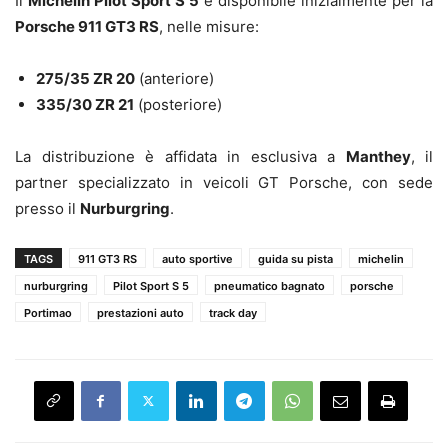
Il
Michelin Pilot Sport S 5
è disponibile inizialmente per la
Porsche 911 GT3 RS
, nelle misure:
275/35 ZR 20
(anteriore)
335/30 ZR 21
(posteriore)
La distribuzione è affidata in esclusiva a
Manthey
, il
partner specializzato in veicoli GT Porsche, con sede
presso il
Nurburgring
.
TAGS
911 GT3 RS
auto sportive
guida su pista
michelin
nurburgring
Pilot Sport S 5
pneumatico bagnato
porsche
Portimao
prestazioni auto
track day