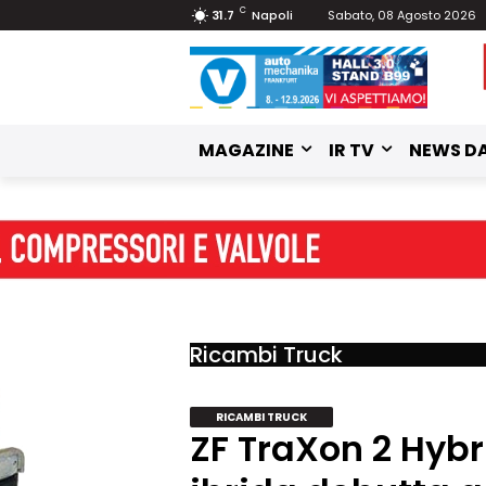
C
31.7
Napoli
Sabato, 08 Agosto 2026
MAGAZINE
IR TV
NEWS DA
Ricambi Truck
RICAMBI TRUCK
ZF TraXon 2 Hybr