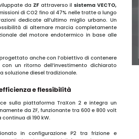
sviluppate da
ZF
attraverso il
sistema VECTO,
missioni di CO2 fino al 47% nelle tratte a lungo
azioni dedicate all’ultimo miglio urbano. Un
MY INFORICAMBI
possibilità di alternare marcia completamente
izionale del motore endotermico in base alle
o progettato anche con l’obiettivo di contenere
Username
, con un ritorno dell’investimento dichiarato
na soluzione diesel tradizionale.
Password
ficienza e flessibilità
e sulla piattaforma TraXon 2 e integra un
Ricordami
rnamente da ZF, funzionante tra 600 e 800 volt
 continua di 190 kW.
Accedi
zionato in configurazione P2 tra frizione e