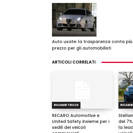
Auto usate: la trasparenza conta più
prezzo per gli automobilisti
ARTICOLI CORRELATI
RICAMBI TRUCK
RICAMB
RECARO Automotive e
Stella
United Safety insieme per i
del 7%
sedili dei veicoli
la lea