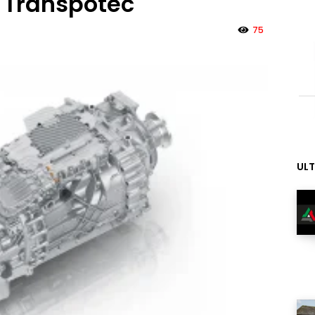
a Transpotec
75
ULT