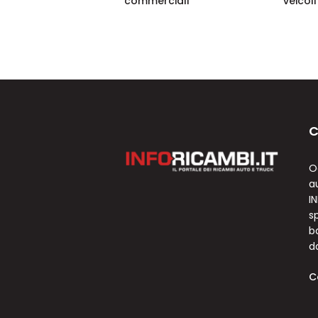
commerciali
veicol
C
O
a
I
sp
b
d
C