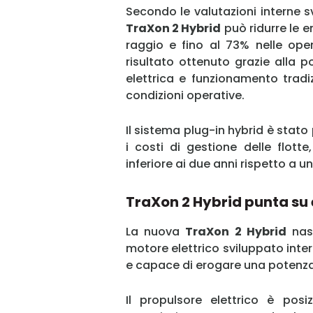
Secondo le valutazioni interne 
TraXon 2 Hybrid
può ridurre le e
raggio e fino al 73% nelle oper
risultato ottenuto grazie alla 
elettrica e funzionamento trad
condizioni operative.
Il sistema plug-in hybrid è stat
i costi di gestione delle flotte
inferiore ai due anni rispetto a u
TraXon 2 Hybrid punta su ef
La nuova
TraXon 2 Hybrid
nasc
motore elettrico sviluppato inte
e capace di erogare una potenza
Il propulsore elettrico è posi