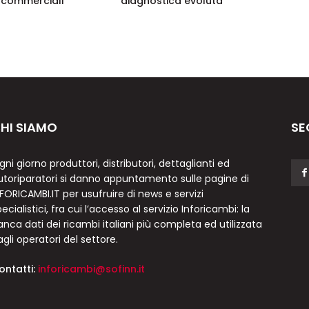
i commerciali
diagnostica evoluta
HI SIAMO
SE
gni giorno produttori, distributori, dettaglianti ed
utoriparatori si danno appuntamento sulle pagine di
NFORICAMBI.IT per usufruire di news e servizi
ecialistici, fra cui l’accesso al servizio Inforicambi: la
anca dati dei ricambi italiani più completa ed utilizzata
agli operatori del settore.
ontatti:
inforicambi@sofinn.it