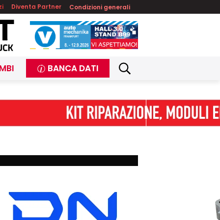
zi
Diventa Partner
Condizioni generali
MBI
BANCA DATI