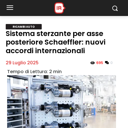
Ricambi Auto
RICAMBI AUTO
Sistema sterzante per asse
posteriore Schaeffler: nuovi
MY INFORICAMBI
accordi internazionali
29 Luglio 2025
0
695
Username
Password