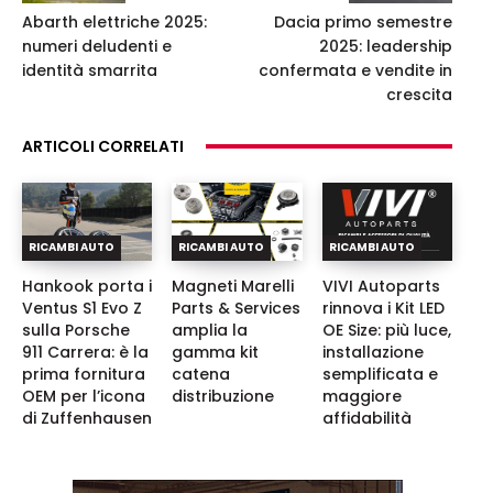
Abarth elettriche 2025:
Dacia primo semestre
numeri deludenti e
2025: leadership
identità smarrita
confermata e vendite in
crescita
ARTICOLI CORRELATI
RICAMBI AUTO
RICAMBI AUTO
RICAMBI AUTO
Hankook porta i
Magneti Marelli
VIVI Autoparts
Ventus S1 Evo Z
Parts & Services
rinnova i Kit LED
sulla Porsche
amplia la
OE Size: più luce,
911 Carrera: è la
gamma kit
installazione
prima fornitura
catena
semplificata e
OEM per l’icona
distribuzione
maggiore
di Zuffenhausen
affidabilità