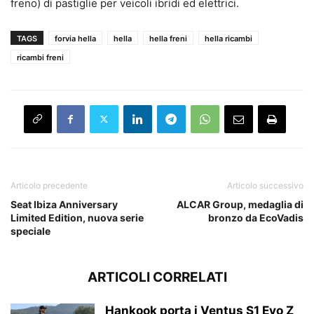
freno) di pastiglie per veicoli ibridi ed elettrici.
TAGS
forvia hella
hella
hella freni
hella ricambi
ricambi freni
Articolo precedente
Articolo successivo
Seat Ibiza Anniversary
ALCAR Group, medaglia di
Limited Edition, nuova serie
bronzo da EcoVadis
speciale
ARTICOLI CORRELATI
Hankook porta i Ventus S1 Evo Z