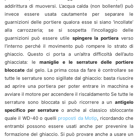
addirittura di muoversi. L’acqua calda (non bollente!) può
invece essere usata cautamente per separare le
guarnizioni delle portiere qualora esse si siano ‘incollate’
alla carrozzeria; se si sospetta l’incollaggio delle
guarnizioni può essere utile
spingere la portiera
verso
l’interno perché il movimento può rompere lo strato di
ghiaccio. Questo ci porta a un’altra difficoltà dell’auto
ghiacciata: le
maniglie e le serrature delle portiere
bloccate
dal gelo. La prima cosa da fare è controllare se
tutte le serrature sono sigillate dal ghiaccio: basta riuscire
ad aprire una portiera per poter entrare in macchina e
avviare il motore per accendere il riscaldamento Se tutte le
serrature sono bloccata si può ricorrere a un
antigelo
specifico per serrature
o anche al classico sbloccante
quale il WD-40 o quelli
proposti da Motip
, ricordando che
entrambi possono essere usati anche per prevenire la
formazione del ghiaccio. Si può provare anche a usare un