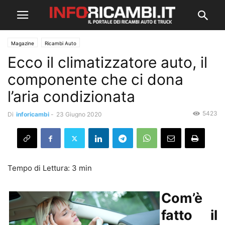
Magazine
Ricambi Auto
Ecco il climatizzatore auto, il
componente che ci dona
l’aria condizionata
5423
Di
inforicambi
-
23 Giugno 2020
Com’è
fatto il