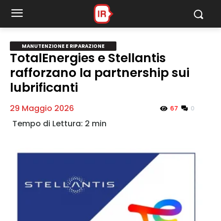
Manutenzione e Riparazione
MANUTENZIONE E RIPARAZIONE
TotalEnergies e Stellantis
rafforzano la partnership sui
MY INFORICAMBI
lubrificanti
29 Maggio 2026
0
67
Username
Password