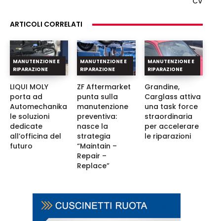
CV
ARTICOLI CORRELATI
MANUTENZIONE E
MANUTENZIONE E
MANUTENZIONE E
RIPARAZIONE
RIPARAZIONE
RIPARAZIONE
LIQUI MOLY
ZF Aftermarket
Grandine,
porta ad
punta sulla
Carglass attiva
Automechanika
manutenzione
una task force
le soluzioni
preventiva:
straordinaria
dedicate
nasce la
per accelerare
all’officina del
strategia
le riparazioni
futuro
“Maintain –
Repair –
Replace”