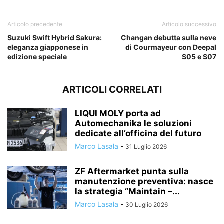
Articolo precedente
Articolo successivo
Suzuki Swift Hybrid Sakura:
Changan debutta sulla neve
eleganza giapponese in
di Courmayeur con Deepal
edizione speciale
S05 e S07
ARTICOLI CORRELATI
LIQUI MOLY porta ad
Automechanika le soluzioni
dedicate all’officina del futuro
Marco Lasala
-
31 Luglio 2026
ZF Aftermarket punta sulla
manutenzione preventiva: nasce
la strategia “Maintain –...
Marco Lasala
-
30 Luglio 2026