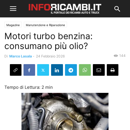
Magazine
Manutenzione e Riparazione
Motori turbo benzina:
consumano più olio?
144
Di
Marco Lasala
-
24 Febbraio 2026