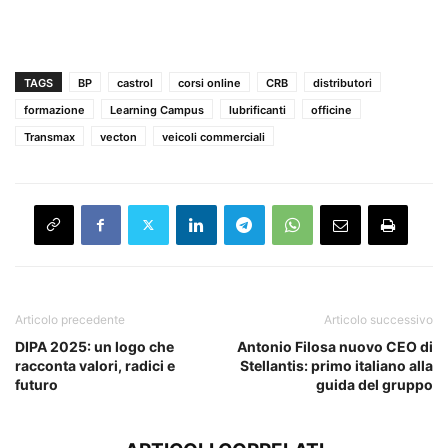
TAGS
BP
castrol
corsi online
CRB
distributori
formazione
Learning Campus
lubrificanti
officine
Transmax
vecton
veicoli commerciali
Articolo precedente
Articolo successivo
DIPA 2025: un logo che
Antonio Filosa nuovo CEO di
racconta valori, radici e
Stellantis: primo italiano alla
futuro
guida del gruppo