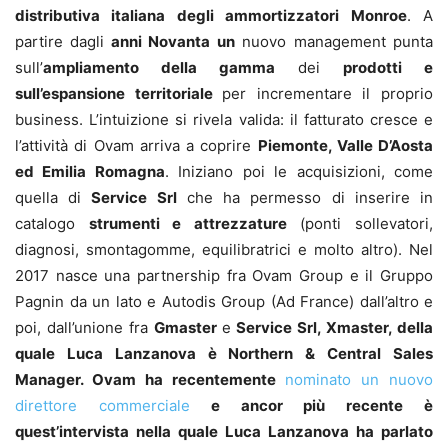
distributiva italiana degli ammortizzatori Monroe
. A
partire dagli
anni Novanta un
nuovo management punta
sull’
ampliamento della gamma
dei
prodotti e
sull’espansione territoriale
per incrementare il proprio
business. L’intuizione si rivela valida: il fatturato cresce e
l’attività di Ovam arriva a coprire
Piemonte, Valle D’Aosta
ed Emilia Romagna
. Iniziano poi le acquisizioni, come
quella di
Service Srl
che ha permesso di inserire in
catalogo
strumenti e attrezzature
(ponti sollevatori,
diagnosi, smontagomme, equilibratrici e molto altro). Nel
2017 nasce una partnership fra Ovam Group e il Gruppo
Pagnin da un lato e Autodis Group (Ad France) dall’altro e
poi, dall’unione fra
Gmaster
e
Service Srl,
Xmaster
, della
quale
Luca Lanzanova è Northern & Central Sales
Manager. Ovam ha recentemente
nominato un nuovo
direttore commerciale
e ancor più recente è
quest’intervista nella quale Luca Lanzanova ha parlato