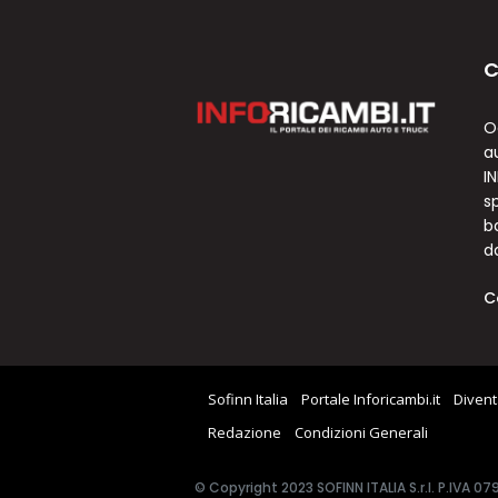
C
O
a
I
sp
b
d
C
Sofinn Italia
Portale Inforicambi.it
Divent
Redazione
Condizioni Generali
© Copyright 2023 SOFINN ITALIA S.r.l. P.IVA 0