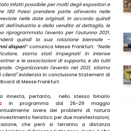
to infatti possibile per molti degli espositori e
tre 180 Paesi prendere parte all'evento nelle
eviste nelle date originali. In accordo quindi
i dell'industria e della vendita al dettaglio, le
mo riprogrammato l'evento per l'autunno 2021.
enderà quindi la sua rotazione biennale –
nni dispari
”
comunica Messe Frankfurt.
“Nelle
icolare, siamo stati impegnati in intense
 partner e le associazioni di supporto, e da tutti
nale. Organizzando l'evento nel 2021, stiamo
MY INFORICAMBI
clienti"
evidenzia in conclusione Statement di
Board di Messe Frankfurt.
si innesta, pertanto, nello stesso binario
c
in programma dal 26-29 maggio
Username
entualmente avere dei problemi di natura
vestimento fieristico per due manifestazioni,
tazione, che però si terranno a distanza
Password