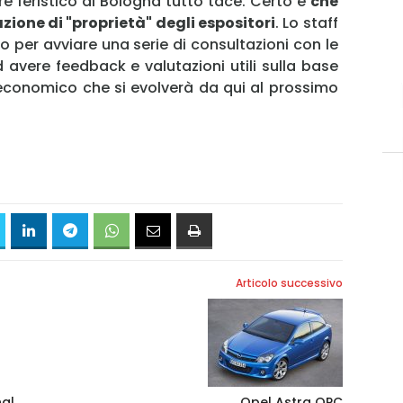
ere feristico di Bologna tutto tace. Certo è
che
one di "proprietà" degli espositori
. Lo staff
 per avviare una serie di consultazioni con le
Ricordami
d avere feedback e valutazioni utili sulla base
economico che si evolverà da qui al prossimo
Accedi
Articolo successivo
nal
Opel Astra OPC