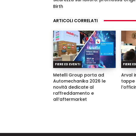
Birth
ARTICOLI CORRELATI
FIERE ED EVENTI
FIERE E
Metelli Group porta ad
Arval i
Automechanika 2026 le
tappe 
novità dedicate al
l’offic
raffreddamento e
all’aftermarket