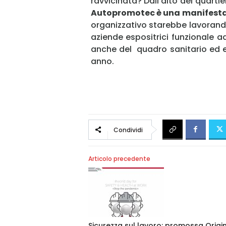
ravvicinata? Dall'alto del quarti
Autopromotec è una manifestazi
organizzativo starebbe lavorando
aziende espositrici funzionale a
anche del quadro sanitario ed 
anno.
Condividi
Articolo precedente
Sicurezza sul lavoro: promossa Origi