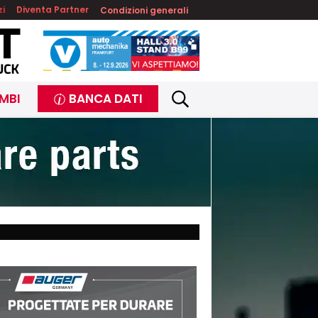
zi
Diventa Partner
Condizioni generali
MBI
BANCA DATI