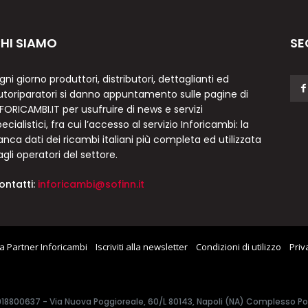
HI SIAMO
SE
gni giorno produttori, distributori, dettaglianti ed
utoriparatori si danno appuntamento sulle pagine di
NFORICAMBI.IT per usufruire di news e servizi
ecialistici, fra cui l’accesso al servizio Inforicambi: la
anca dati dei ricambi italiani più completa ed utilizzata
agli operatori del settore.
ontatti:
inforicambi@sofinn.it
a Partner Inforicambi
Iscriviti alla newsletter
Condizioni di utilizzo
Priv
7918800637 - Via Nuova Poggioreale, 60/L 80143, Napoli (NA) Complesso Polif