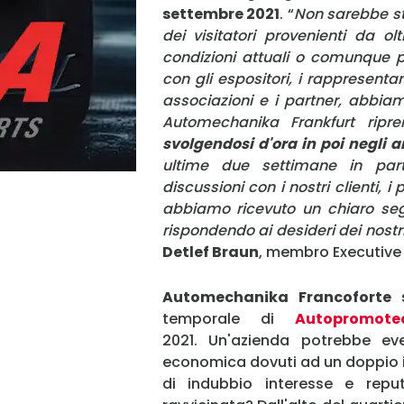
settembre 2021
. “
Non sarebbe sta
dei visitatori provenienti da ol
condizioni attuali o comunque pr
con gli espositori, i rappresentant
associazioni e i partner, abbia
Automechanika Frankfurt ripr
svolgendosi d'ora in poi negli a
ultime due settimane in part
discussioni con i nostri clienti, i
abbiamo ricevuto un chiaro seg
rispondendo ai desideri dei nostri 
Detlef Braun
, membro Executive 
Automechanika Francoforte
temporale di
Autopromote
2021. Un'azienda potrebbe ev
economica dovuti ad un doppio in
di indubbio interesse e repu