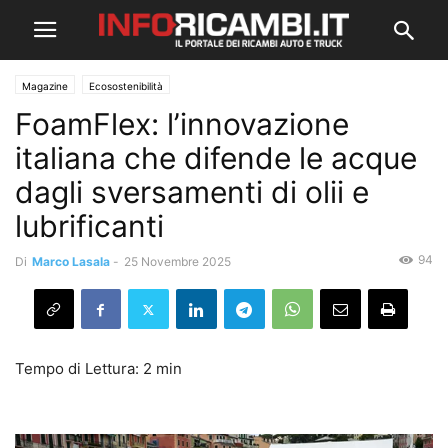
Magazine
Ecosostenibilità
FoamFlex: l’innovazione
italiana che difende le acque
dagli sversamenti di olii e
lubrificanti
94
Di
Marco Lasala
-
25 Novembre 2025