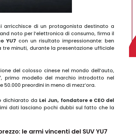
 si arricchisce di un protagonista destinato a
rand noto per l’elettronica di consumo, firma il
co YU7
con un risultato impressionante: ben
 tre minuti, durante la presentazione ufficiale
ione del colosso cinese nel mondo dell’auto,
U7, primo modello del marchio introdotto nel
e 50.000 preordini in meno di mezz’ora.
vo dichiarato da
Lei Jun, fondatore e CEO del
MY INFORICAMBI
 primi dati lasciano pochi dubbi sul fatto che la
rezzo: le armi vincenti del SUV YU7