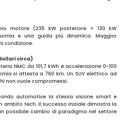
ppio motore (235 kW posteriore + 130 kW
onomia e una guida più dinamica. Maggior
i condizione.
ollari circa)
tteria NMC da 101,7 kWh e accelerazione 0-100
omia si attesta a 760 km. Un SUV elettrico ad
 chi non vuole compromessi.
mondo automotive la stessa visione smart e
n ambito tech. Il successo iniziale dimostra la
 un possibile cambio di paradigma nel settore