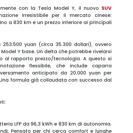
Username
amente con la Tesla Model Y, il nuovo
SUV
ione irresistibile per il mercato cinese:
no a 830 km e un prezzo inferiore ai principali
Password
 253.500 yuan (circa 35.300 dollari), ovvero
Ricordami
a Model Y base. Un delta che potrebbe rivelarsi
o al rapporto prezzo/tecnologia. A questo si
Accedi
otazione flessibile, che include caparra
 versamento anticipato da 20.000 yuan per
 Una formula già collaudata con successo dal
ti:
tteria LFP da 96,3 kWh e 830 km di autonomia.
ndi. Pensato per chi cerca comfort e lunghe