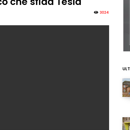
ico che sfida Tesla
3024
ULT