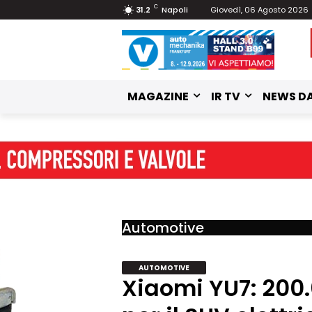
C
31.2
Napoli
Giovedì, 06 Agosto 2026
MAGAZINE
IR TV
NEWS DA
Automotive
AUTOMOTIVE
Xiaomi YU7: 200.