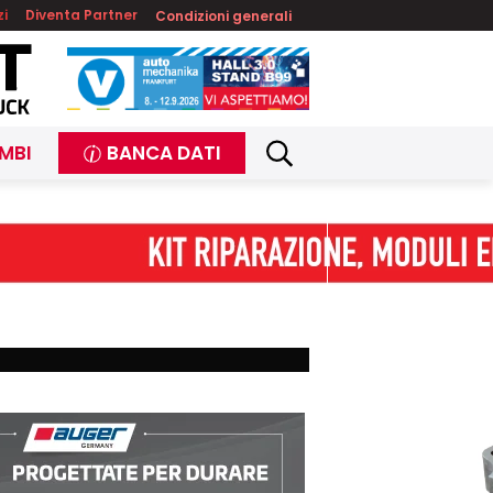
zi
Diventa Partner
Condizioni generali
MBI
BANCA DATI