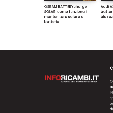
OSRAM BATTERYcharge
Audi A2
SOLAR: come funziona il
batter
mantenitore solare di
bidire
batteria
C
O
a
I
sp
b
d