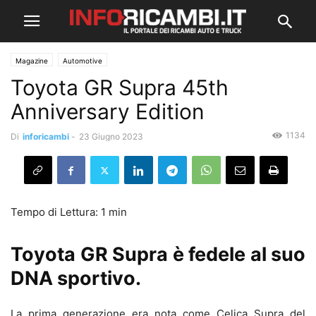
Magazine
Automotive
Toyota GR Supra 45th
Anniversary Edition
1134
Di
inforicambi
-
23 Giugno 2023
Toyota GR Supra è fedele al suo
DNA sportivo.
La prima generazione era nota come Celica Supra del