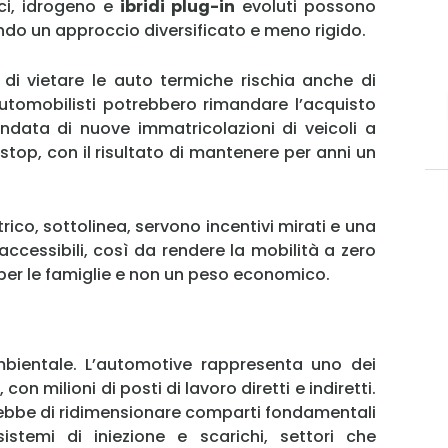
ici, idrogeno e
ibridi plug-in
evoluti possono
rendo un approccio diversificato e meno rigido.
 di vietare le auto termiche rischia anche di
 automobilisti potrebbero rimandare l’acquisto
ndata di nuove immatricolazioni di veicoli a
o stop, con il risultato di mantenere per anni un
ttrico, sottolinea, servono incentivi mirati e una
 accessibili, così da rendere la mobilità a zero
MY INFORICAMBI
 per le famiglie e non un peso economico.
ambientale. L’automotive rappresenta uno dei
con milioni di posti di lavoro diretti e indiretti.
Username
erebbe di ridimensionare comparti fondamentali
stemi di iniezione e scarichi, settori che