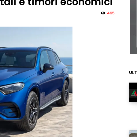
tali e timori economici
465
ULT