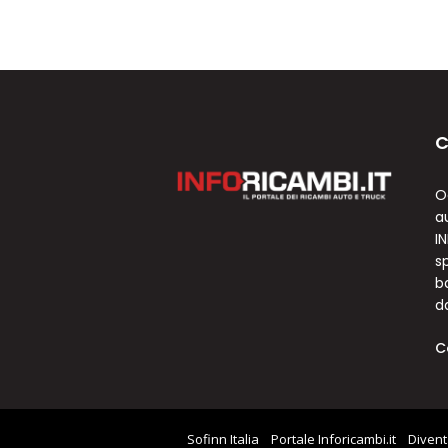
C
O
a
I
sp
b
d
C
Sofinn Italia
Portale Inforicambi.it
Divent