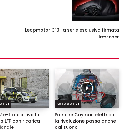
Leapmotor C10: la serie esclusiva firmata
Irmscher
OTIVE
AUTOMOTIVE
 e-tron: arriva la
Porsche Cayman elettrica:
ia LFP con ricarica
la rivoluzione passa anche
zionale
dal suono