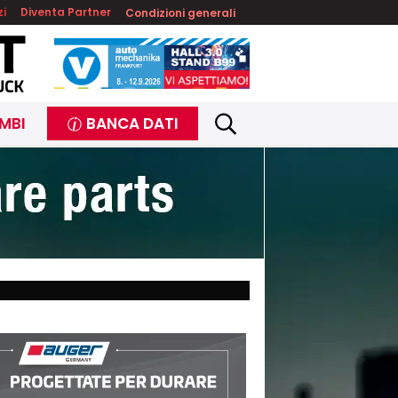
zi
Diventa Partner
Condizioni generali
MBI
BANCA DATI