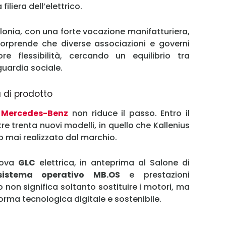
iliera dell’elettrico.
Password
lonia, con una forte vocazione manifatturiera,
 sorprende che diverse associazioni e governi
Ricordami
 flessibilità, cercando un equilibrio tra
guardia sociale.
Accedi
 di prodotto
,
Mercedes-Benz
non riduce il passo. Entro il
e trenta nuovi modelli, in quello che Kallenius
 mai realizzato dal marchio.
uova
GLC
elettrica, in anteprima al Salone di
istema operativo MB.OS
e prestazioni
ro non significa soltanto sostituire i motori, ma
orma tecnologica digitale e sostenibile.