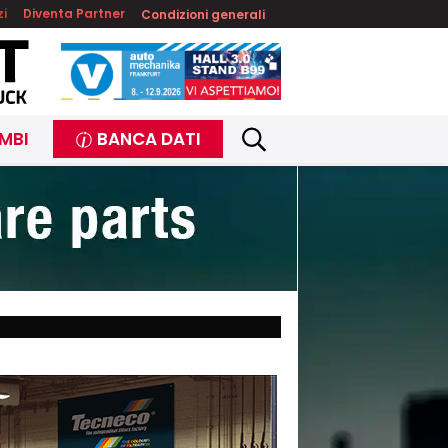
zi
Diventa Partner
Condizioni generali
MBI
BANCA DATI