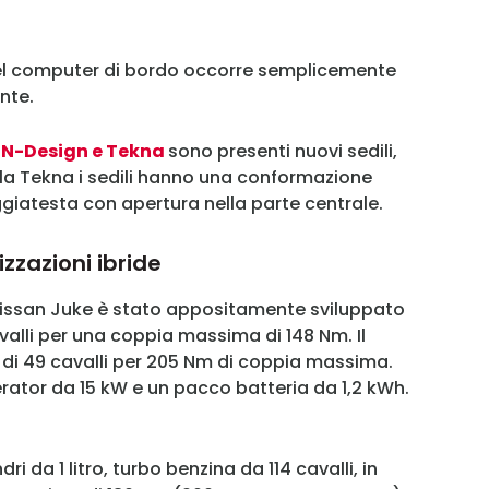
Username
del computer di bordo occorre semplicemente
nte.
Password
 N-Design e Tekna
sono presenti nuovi sedili,
r la Tekna i sedili hanno una conformazione
Ricordami
ggiatesta con apertura nella parte centrale.
Accedi
zzazioni ibride
 Nissan Juke è stato appositamente sviluppato
valli per una coppia massima di 148 Nm. Il
di 49 cavalli per 205 Nm di coppia massima.
ator da 15 kW e un pacco batteria da 1,2 kWh.
ri da 1 litro, turbo benzina da 114 cavalli, in