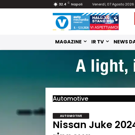
C
32.4
Napoli
Venerdì, 07 Agosto 2026
MAGAZINE
IR TV
NEWS DA
Automotive
AUTOMOTIVE
Nissan Juke 2024: