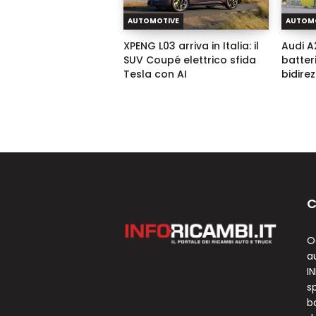
AUTOMOTIVE
AUTOM
XPENG L03 arriva in Italia: il
Audi A2
SUV Coupé elettrico sfida
batter
Tesla con AI
bidire
C
O
a
I
sp
b