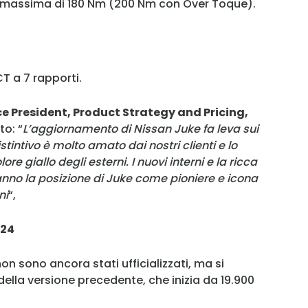
 massima di 180 Nm (200 Nm con Over Toque).
T a 7 rapporti.
e President, Product Strategy and Pricing,
to: “
L’aggiornamento di Nissan Juke fa leva sui
istintivo è molto amato dai nostri clienti e lo
re giallo degli esterni. I nuovi interni e la ricca
anno la posizione di Juke come pioniere e icona
ni
“,
024
on sono ancora stati ufficializzati, ma si
della versione precedente, che inizia da 19.900