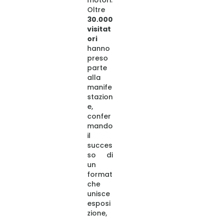
motori.
Oltre
30.000
visitat
ori
hanno
preso
parte
alla
manife
stazion
e,
confer
mando
il
succes
so di
un
format
che
unisce
esposi
zione,