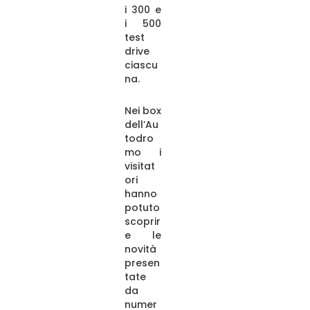
i 300 e
i 500
test
drive
ciascu
na.
Nei box
dell’Au
todro
mo i
visitat
ori
hanno
potuto
scoprir
e le
novità
presen
tate
da
numer