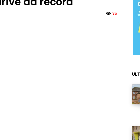
 drive da record
35
ULT