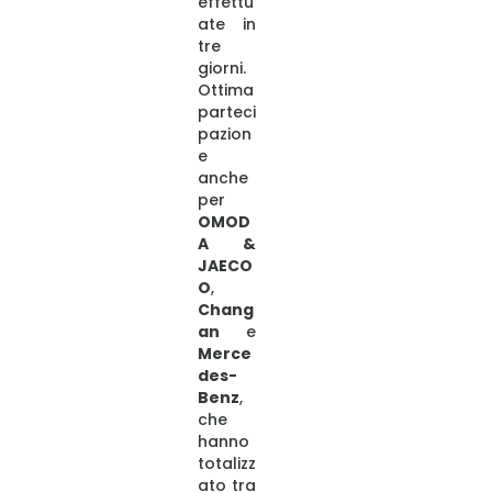
effettu
ate in
tre
giorni.
Ottima
parteci
pazion
e
anche
per
OMOD
A &
JAECO
O
,
Chang
an
e
Merce
des-
Benz
,
che
hanno
totalizz
ato tra