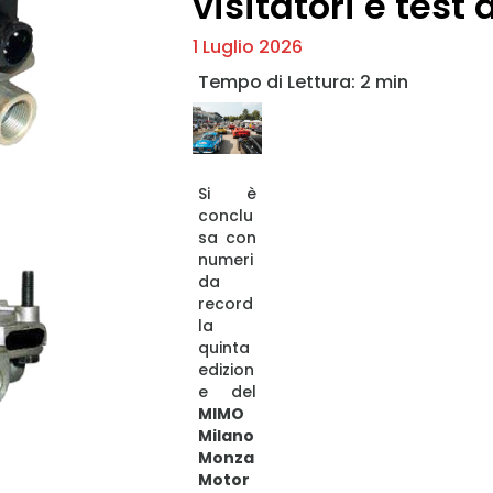
visitatori e test
1 Luglio 2026
Si è
conclu
sa con
numeri
da
record
la
quinta
edizion
e del
MIMO
Milano
Monza
Motor