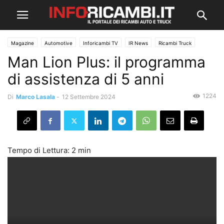
Magazine
Automotive
Inforicambi TV
IR News
Ricambi Truck
Man Lion Plus: il programma
di assistenza di 5 anni
1224
Di
Marco Lasala
-
12 Settembre 2024