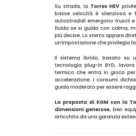
Su strada, la
Torres HEV
privil
basse velocità è silenziosa e f
autostradali emergono fruscii e 
fluida se si guida con calma, ma
più decise. Lo sterzo appare dir
un’impostazione che privilegia la
Il sistema ibrido, basato su un
tecnologia plug-in BYD, lavora 
termico che entra in gioco per 
accelerazione. I consumi dichiar
guida moderato per essere raggi
La proposta di KGM con la Tor
dimensioni generose
, ben equi
arricchita da una garanzia estes