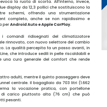
evoca la ruota di scorta. All’interno, invece,
ue display da 12,3 pollici che sostituiscono la
tre schermi, offrendo una strumentazione
ment completo, anche se non rapidissimo e
a per
Android Auto e Apple CarPlay
.
MY INFORICAMBI
 comandi ridisegnati del climatizzatore
e rinnovato, con nuovo selettore del cambio
co. La qualità percepita fa un passo avanti, in
ine, che introduce sedili in pelle riscaldabili e
Username
he e una cura generale del comfort che rende
Password
attro adulti, mentre il quinto passeggero deve
nnel centrale. Il bagagliaio da 703 litri (1.662
ferma la vocazione pratica, con portellone
Ricordami
a di carico piuttosto alta (76 cm) che può
ti pesanti.
Accedi