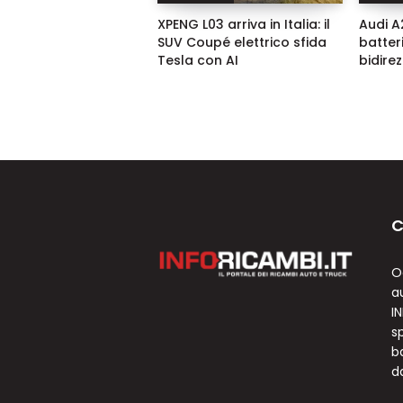
XPENG L03 arriva in Italia: il
Audi A2
SUV Coupé elettrico sfida
batter
Tesla con AI
bidire
C
O
a
I
sp
b
d