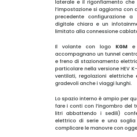
laterale e il rigonfiamento che 
l’impostazione si aggiorna con d
precedente configurazione a 
digitale chiara e un infotain
limitato alla connessione cablat
Il volante con logo
KGM
e i
accompagnano un tunnel central
e freno di stazionamento elettri
particolare nella versione HEV K-L
ventilati, regolazioni elettric
gradevoli anche i viaggi lunghi.
Lo spazio interno è ampio per qu
fare i conti con l’ingombro del tu
litri abbattendo i sedili) con
elettrico di serie e una sogli
complicare le manovre con ogget