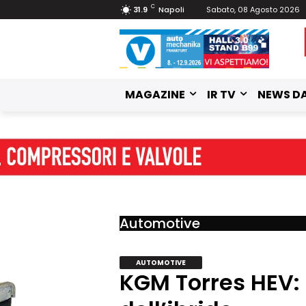
C
31.9
Napoli
Sabato, 08 Agosto 2026
MAGAZINE
IR TV
NEWS DA
Automotive
AUTOMOTIVE
KGM Torres HEV: 