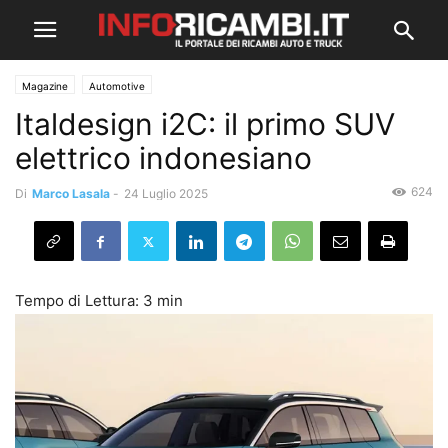
Magazine
Automotive
Italdesign i2C: il primo SUV
elettrico indonesiano
624
Di
Marco Lasala
-
24 Luglio 2025