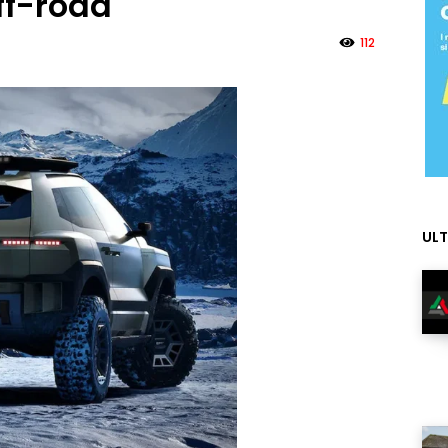
ff-road
112
ULT