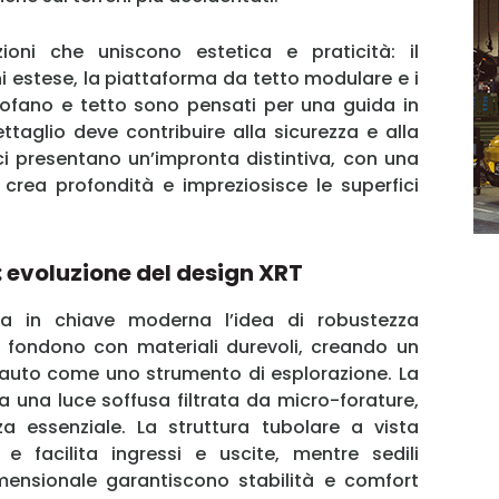
MY INFORICAMBI
ioni che uniscono estetica e praticità: il
 estese, la piattaforma da tetto modulare e i
ofano e tetto sono pensati per una guida in
taglio deve contribuire alla sicurezza e alla
ici presentano un’impronta distintiva, con una
 crea profondità e impreziosisce le superfici
Username
Password
evoluzione del design XRT
preta in chiave moderna l’idea di robustezza
i fondono con materiali durevoli, creando un
Ricordami
’auto come uno strumento di esplorazione. La
Accedi
a una luce soffusa filtrata da micro-forature,
 essenziale. La struttura tubolare a vista
e facilita ingressi e uscite, mentre sedili
imensionale garantiscono stabilità e comfort