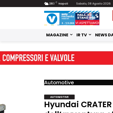
C
28.1
Napoli
Sabato, 08 Agosto 2026
MAGAZINE
IR TV
NEWS DA
Automotive
AUTOMOTIVE
Hyundai CRATER C