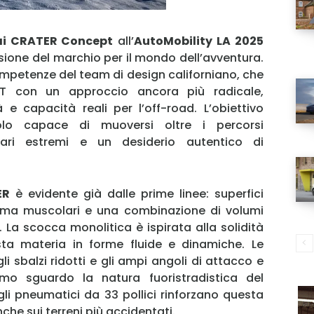
i CRATER Concept
all’
AutoMobility LA 2025
sione del marchio per il mondo dell’avventura.
mpetenze del team di design californiano, che
XRT con un approccio ancora più radicale,
 e capacità reali per l’off-road. L’obiettivo
colo capace di muoversi oltre i percorsi
nari estremi e un desiderio autentico di
ER
è evidente già dalle prime linee: superfici
 ma muscolari e una combinazione di volumi
La scocca monolitica è ispirata alla solidità
esta materia in forme fluide e dinamiche. Le
li sbalzi ridotti e gli ampi angoli di attacco e
imo sguardo la natura fuoristradistica del
 gli pneumatici da 33 pollici rinforzano questa
he sui terreni più accidentati.