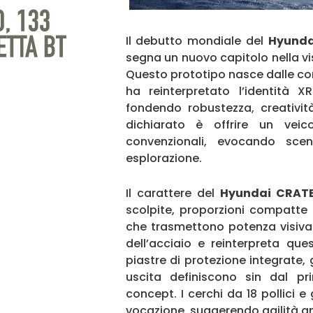
Il debutto mondiale del
Hyunda
segna un nuovo capitolo nella vi
Questo prototipo nasce dalle co
ha reinterpretato l’identità 
fondendo robustezza, creatività
dichiarato è offrire un vei
convenzionali, evocando sce
esplorazione.
Il carattere del
Hyundai CRAT
scolpite, proporzioni compatte
che trasmettono potenza visiva. 
dell’acciaio e reinterpreta qu
piastre di protezione integrate, g
uscita definiscono sin dal pr
concept. I cerchi da 18 pollici e
vocazione, suggerendo agilità anc