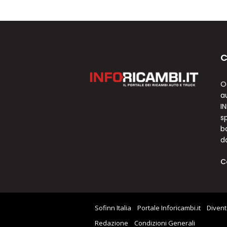
C
O
a
I
sp
b
d
C
Sofinn Italia
Portale Inforicambi.it
Divent
Redazione
Condizioni Generali