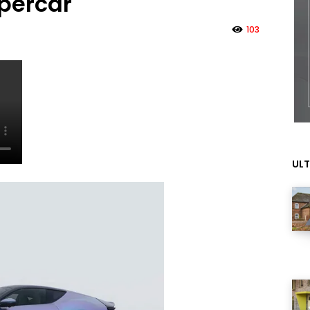
upercar
103
ULT