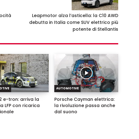
ocità
Leapmotor alza l’asticella: la C10 AWD
debutta in Italia come SUV elettrico più
potente di Stellantis
OTIVE
AUTOMOTIVE
 e-tron: arriva la
Porsche Cayman elettrica:
ia LFP con ricarica
la rivoluzione passa anche
zionale
dal suono