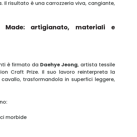
 Il risultato è una carrozzeria viva, cangiante,
Password
or Made: artigianato, materiali e
Ricordami
Accedi
nti è firmato da
Daehye Jeong
, artista tessile
n Craft Prize. Il suo lavoro reinterpreta la
i cavallo, trasformandola in superfici leggere,
ano:
fici morbide