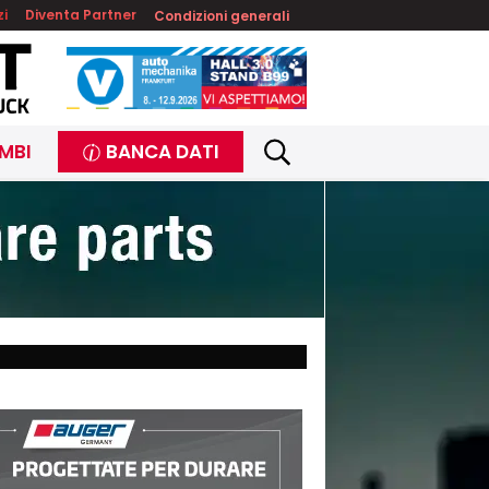
zi
Diventa Partner
Condizioni generali
MBI
BANCA DATI