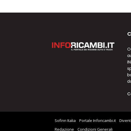
C
O
a
I
sp
b
d
C
Sofinn Italia
Portale Inforicambi.it
Divent
Redazione
Condizioni Generali