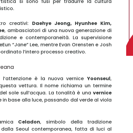
tistica si sono fusi per tradurre la cultura
stico.
tro creativi:
Daehye Jeong, Hyunhee Kim,
ee
, ambasciatori di una nuova generazione di
adizione e contemporaneità. La supervisione
aeEun “Jane” Lee, mentre Evan Orensten e Josh
rdinato l’intero processo creativo.
oreana
MY INFORICAMBI
 l’attenzione è la nuova vernice
Yoonseul
,
uesta vettura. Il nome richiama un termine
 del sole sull’acqua. La tonalità è una
vernice
in base alla luce, passando dal verde al viola
Username
eramica
Celadon
, simbolo della tradizione
dalla Seoul contemporanea, fatta di luci al