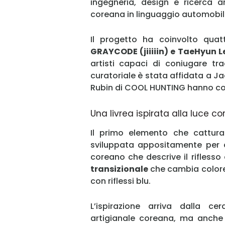
ingegneria, design e ricerca ar
coreana in linguaggio automobili
Il progetto ha coinvolto quat
GRAYCODE (jiiiiin) e TaeHyun L
artisti capaci di coniugare tr
curatoriale è stata affidata a J
Rubin di COOL HUNTING hanno coo
Una livrea ispirata alla luce c
Il primo elemento che cattura
sviluppata appositamente per q
coreano che descrive il riflesso
transizionale
che cambia colore 
con riflessi blu.
L’ispirazione arriva dalla c
artigianale coreana, ma anche 