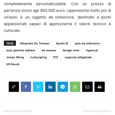
completamente personalizzabile. Con un prezzo di
partenza vicino agli 850.000 euro, rappresenta molto più di
un’auto: è un oggetto da collezione, destinato a pochi
appassionati capaci di apprezzarne il valore tecnico e
culturale.
TAGS
Alejandro De Tomaso
Apollo IE
auto da collezione
auto sportive italiane
de tomaso
design retrò
hypercar
Jowyn Wong
nurburgring
P72
supercar artigianale
V8 Roush
Articolo precedente
Articolo successivo