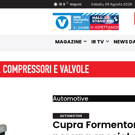
C
31.9
Napoli
Sabato, 08 Agosto 2026
MAGAZINE
IR TV
NEWS DA
Automotive
AUTOMOTIVE
Cupra Formentor 