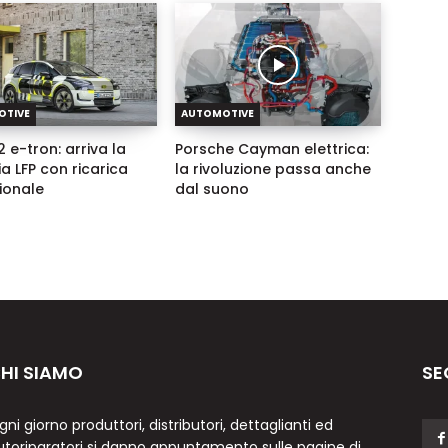
OTIVE
AUTOMOTIVE
 e-tron: arriva la
Porsche Cayman elettrica:
ia LFP con ricarica
la rivoluzione passa anche
zionale
dal suono
HI SIAMO
SE
gni giorno produttori, distributori, dettaglianti ed
utoriparatori si danno appuntamento sulle pagine di