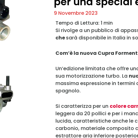
per una special 
9 Novembre 2023
Si rivolge a un pubblico di appas
che
sarà disponibile in Italia in s
Com’è la nuova Cupra Forment
Un’edizione limitata che offre un
sua motorizzazione turbo. La
nuo
massima espressione in termini d
spagnolo.
Si caratterizza per un
colore car
leggera da 20 pollici e per i manc
lucida, caratteristiche anche le ca
carbonio, materiale composito c
estrattore aria inferiore posterior