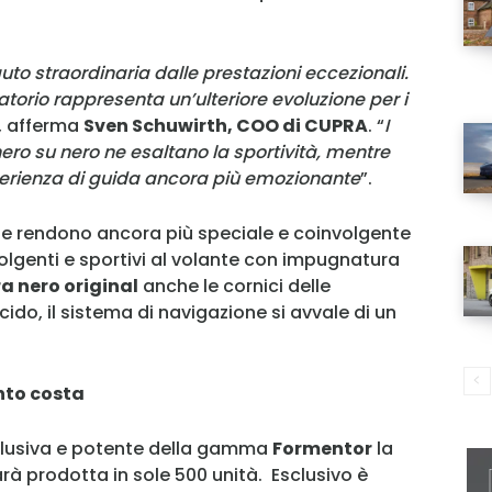
o straordinaria dalle prestazioni eccezionali.
torio rappresenta un’ulteriore evoluzione per i
, afferma
Sven Schuwirth, COO di CUPRA
. “
I
ero su nero ne esaltano la sportività, mentre
esperienza di guida ancora più emozionante
”.
MY INFORICAMBI
che rendono ancora più speciale e coinvolgente
olgenti e sportivi al volante con impugnatura
a nero original
anche le cornici delle
ido, il sistema di navigazione si avvale di un
Username
nto costa
Password
sclusiva e potente della gamma
Formentor
la
à prodotta in sole 500 unità. Esclusivo è
Ricordami