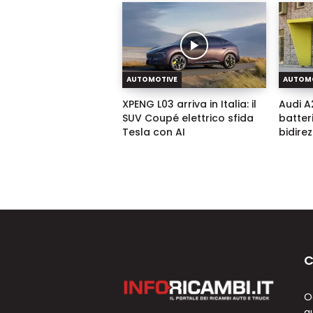
AUTOMOTIVE
AUTOM
XPENG L03 arriva in Italia: il
Audi A2
SUV Coupé elettrico sfida
batter
Tesla con AI
bidire
C
O
a