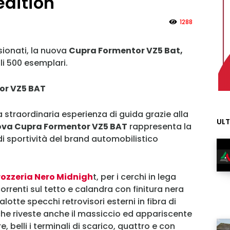
edition
1288
sionati, la nuova
Cupra Formentor VZ5 Bat,
oli 500 esemplari.
or VZ5 BAT
a straordinaria esperienza di guida grazie alla
ULT
va Cupra Formentor VZ5 BAT
rappresenta la
i sportività del brand automobilistico
rozzeria Nero Midnigh
t, per i cerchi in lega
orrenti sul tetto e calandra con finitura nera
lotte specchi retrovisori esterni in fibra di
he riveste anche il massiccio ed appariscente
e, belli i terminali di scarico, quattro e con