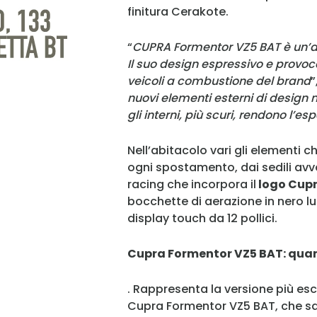
finitura Cerakote.
“
CUPRA Formentor VZ5 BAT è un’aut
Il suo design espressivo e provoca
veicoli a combustione del brand
”
nuovi elementi esterni di design n
gli interni, più scuri, rendono l’
Nell’abitacolo vari gli elementi 
ogni spostamento, dai sedili avv
racing che incorpora il
logo Cupr
bocchette di aerazione in nero luc
display touch da 12 pollici.
Cupra Formentor VZ5 BAT: qua
. Rappresenta la versione più e
Cupra Formentor VZ5 BAT, che sar