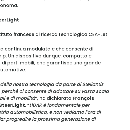
Password
utonoma.
eerLight
Ricordami
stituto francese di ricerca tecnologica CEA-Leti
Accedi
nda continua modulata e che consente di
chip. Un dispositivo dunque, compatto e
di parti mobili, che garantisce una grande
 automotive.
ella nostra tecnologia da parte di Stellantis
 perché ci consente di adottare su vasta scala
ali e di mobilità
”, ha dichiarato
François
SteerLight
. “
LiDAR è fondamentale per
stria automobilistica, e non vediamo l’ora di
 far progredire la prossima generazione di