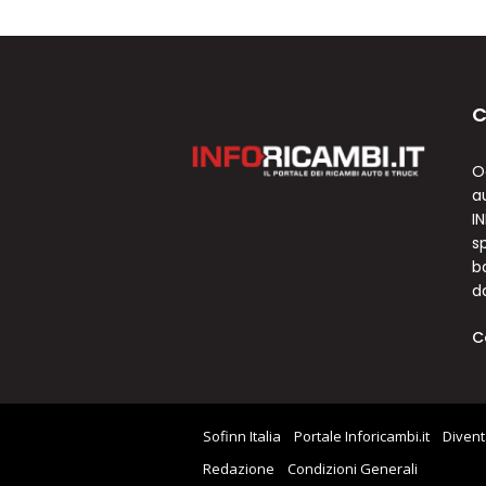
C
O
a
I
sp
b
d
C
Sofinn Italia
Portale Inforicambi.it
Divent
Redazione
Condizioni Generali