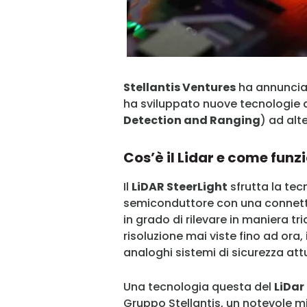
Stellantis Ventures
ha annunciat
ha sviluppato nuove tecnologie 
Detection and Ranging
) ad alt
Cos’è il Lidar e come funz
Il
LiDAR SteerLight
sfrutta la tecn
semiconduttore con una connettiv
in grado di rilevare in maniera t
risoluzione mai viste fino ad ora, 
analoghi sistemi di sicurezza at
Una tecnologia questa del
LiDar
Gruppo Stellantis, un notevole mi