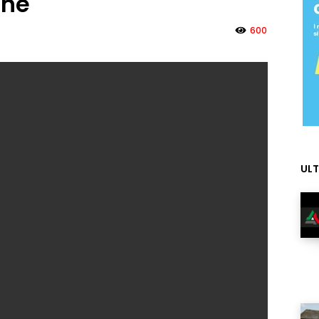
one
600
ULT