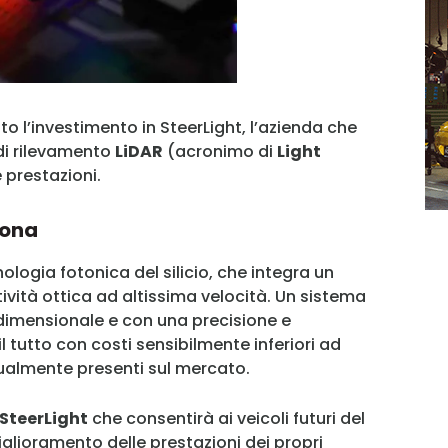
o l’investimento in SteerLight, l’azienda che
di rilevamento
LiDAR
(acronimo di
Light
e prestazioni.
iona
MY INFORICAMBI
ologia fotonica del silicio, che integra un
ità ottica ad altissima velocità. Un sistema
ridimensionale e con una precisione e
il tutto con costi sensibilmente inferiori ad
tualmente presenti sul mercato.
Username
 SteerLight
che consentirà ai veicoli futuri del
glioramento delle prestazioni dei propri