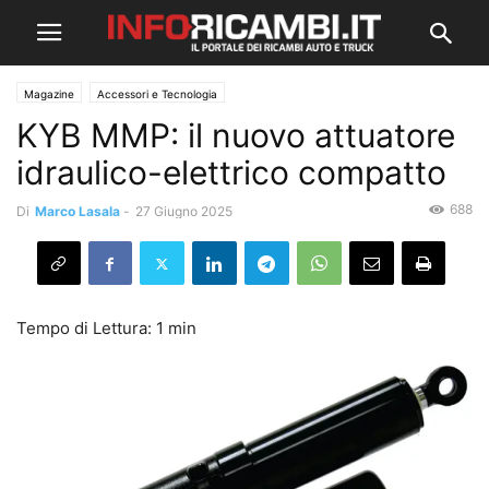
Magazine
Accessori e Tecnologia
KYB MMP: il nuovo attuatore
idraulico-elettrico compatto
688
Di
Marco Lasala
-
27 Giugno 2025