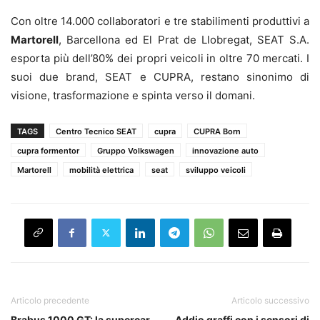
Con oltre 14.000 collaboratori e tre stabilimenti produttivi a
Martorell
, Barcellona ed El Prat de Llobregat, SEAT S.A.
esporta più dell’80% dei propri veicoli in oltre 70 mercati. I
suoi due brand, SEAT e CUPRA, restano sinonimo di
visione, trasformazione e spinta verso il domani.
TAGS
Centro Tecnico SEAT
cupra
CUPRA Born
cupra formentor
Gruppo Volkswagen
innovazione auto
Martorell
mobilità elettrica
seat
sviluppo veicoli
Articolo precedente
Articolo successivo
Brabus 1000 GT: la supercar
Addio graffi con i sensori di