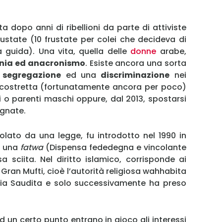
ta dopo anni di ribellioni da parte di attiviste
MY INFORICAMBI
frustate (10 frustate per colei che decideva di
la guida). Una vita, quella delle
donne
arabe,
nia ed anacronismo
. Esiste ancora una sorta
a
segregazione
ed una
discriminazione
nei
e costretta (fortunatamente ancora per poco)
 o parenti maschi oppure, dal 2013, spostarsi
Username
signate.
Password
lato da una legge, fu introdotto nel 1990 in
n una
fatwa
(Dispensa fededegna e vincolante
 sciita. Nel diritto islamico, corrisponde ai
Gran Mufti, cioè l’autorità religiosa wahhabita
Ricordami
abia Saudita e solo successivamente ha preso
Accedi
 un certo punto entrano in gioco gli interessi