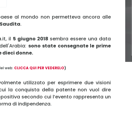
 paese al mondo non permetteva ancora alle
 Saudita
.
it, il
5 giugno 2018
sembra essere una data
dell'Arabia:
sono state consegnate le prime
e dieci donne.
del web:
CLICCA QUI PER VEDERELO
)
lmente utilizzato per esprimere due visioni
cui la conquista della patente non vuol dire
propositiva secondo cui l’evento rappresenta un
orma di indipendenza.