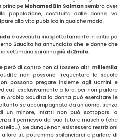
e principe
Mohamed Bin Salman
sembra aver
lla popolazione, costituita dalle donne, va
pare alla vita pubblica in qualche modo.
guida
è avvenuta inaspettatamente in anticipo
 governo Saudita ha annunciato che le donne che
sima settimana saranno
più di 2mila
.
e però di contro non ci fossero altri
millemila
saudite non possono frequentare le scuole
o, non possono pregare insieme agli uomini e
dedicati esclusivamente a loro, per non parlare
o. In Arabia Saudita la donna può esercitare le
he soltanto se accompagnata da un uomo, senza
i un minore, infatti non può sottoporsi a
enza il permesso del suo tutore maschio (che
il fratello…). Se dunque non esistessero restrizioni
, allora sì, potremmo sbilanciarci e parlare di