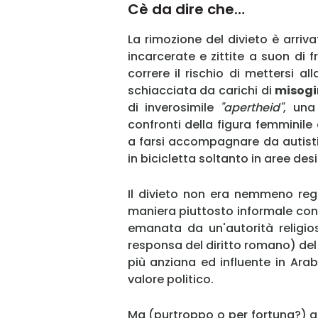
Cè da dire che…
La rimozione del divieto è arriva
incarcerate e zittite a suon di 
correre il rischio di mettersi al
schiacciata da carichi di
misogi
di inverosimile
"apertheid"
, un
confronti della figura femminil
a farsi accompagnare da autisti
in bicicletta soltanto in aree de
Il divieto non era nemmeno rego
maniera piuttosto informale co
emanata da un'autorità religiosa
responsa del diritto romano) del 
più anziana ed influente in Ar
valore politico.
Ma (purtroppo o per fortuna?) ad