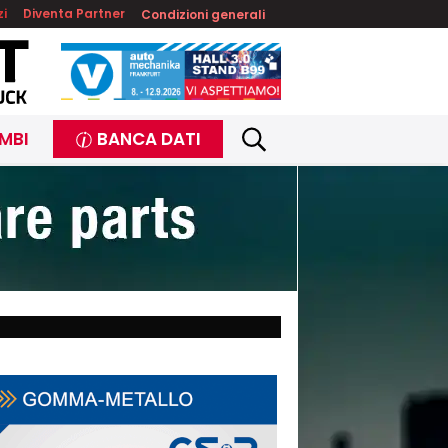
zi
Diventa Partner
Condizioni generali
MBI
BANCA DATI