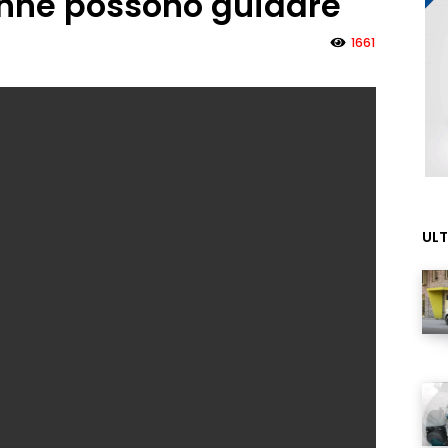
onne possono guidare
1661
ULT