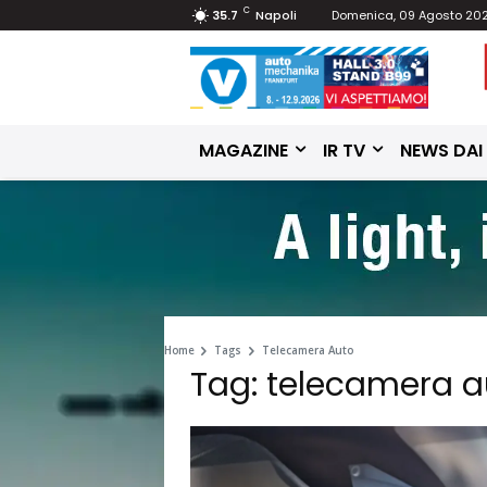
C
35.7
Napoli
Domenica, 09 Agosto 20
MAGAZINE
IR TV
NEWS DAI
Home
Tags
Telecamera Auto
Tag: telecamera a