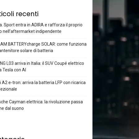
ticoli recenti
a. Sport entra in ADIRA e rafforza il proprio
o nell’aftermarket indipendente
AM BATTERYcharge SOLAR: come funziona
antenitore solare di batteria
G L03 arriva in Italia: il SUV Coupé elettrico
a Tesla con AI
 A2 e-tron: arriva la batteria LFP con ricarica
rezionale
che Cayman elettrica: la rivoluzione passa
he dal suono