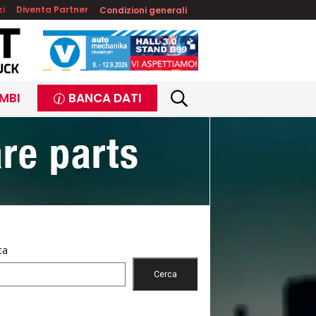
zi
Diventa Partner
Condizioni generali
MBI
BANCA DATI
ca
Cerca