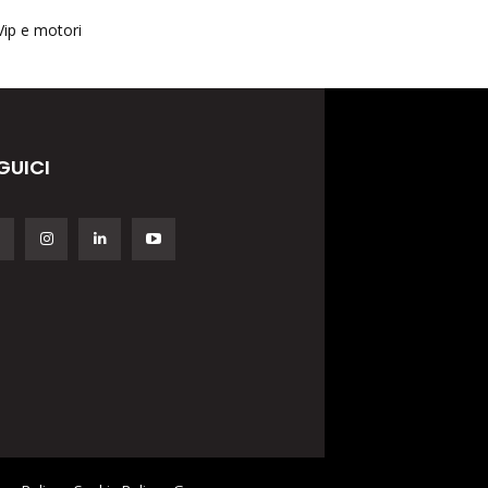
Vip e motori
GUICI