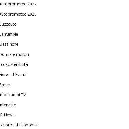
Autopromotec 2022
Autopromotec 2025
Buzzauto
Carrumble
Classifiche
Donne e motori
Ecosostenibilità
Fiere ed Eventi
Green
Inforicambi TV
Interviste
IR News
Lavoro ed Economia