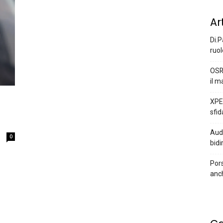
Ar
Di.P
ruol
OSR
il m
XPEN
sfid
Audi
0
bidi
Pors
anc