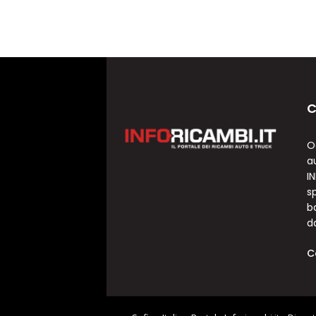
C
O
a
I
sp
b
d
C