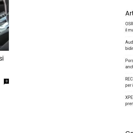
Ar
OSR
il m
Audi
bidi
si
Pors
anc
REC
0
per 
XPEN
prem