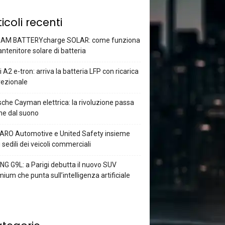
ticoli recenti
AM BATTERYcharge SOLAR: come funziona
antenitore solare di batteria
 A2 e-tron: arriva la batteria LFP con ricarica
rezionale
che Cayman elettrica: la rivoluzione passa
he dal suono
ARO Automotive e United Safety insieme
i sedili dei veicoli commerciali
G G9L: a Parigi debutta il nuovo SUV
ium che punta sull’intelligenza artificiale