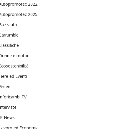
Autopromotec 2022
Autopromotec 2025
Buzzauto
Carrumble
Classifiche
Donne e motori
Ecosostenibilità
Fiere ed Eventi
Green
Inforicambi TV
Interviste
IR News
Lavoro ed Economia