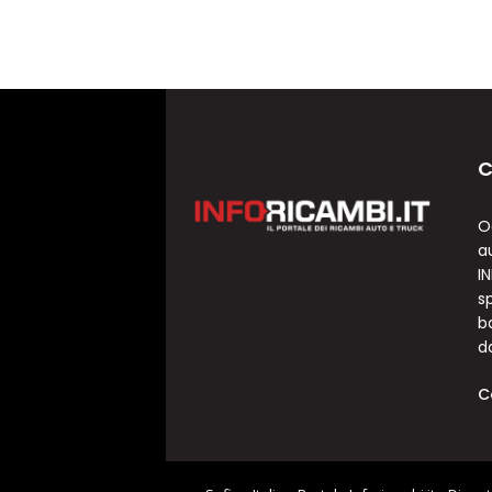
C
O
a
I
sp
b
d
C