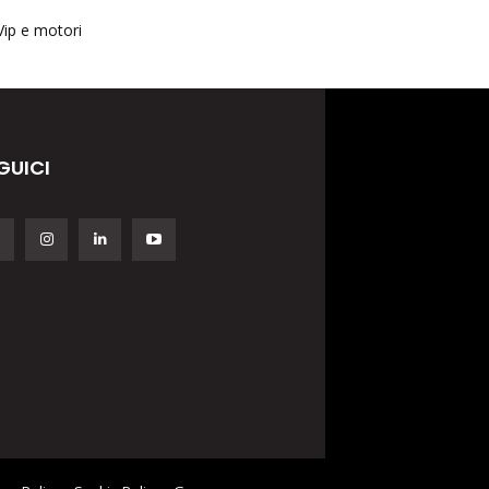
Vip e motori
GUICI