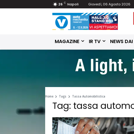
C
26
Napoli
Giovedì, 06 Agosto 2026
MAGAZINE
IR TV
NEWS DAI
Home
Tags
Tassa Automobilistica
Tag: tassa automo