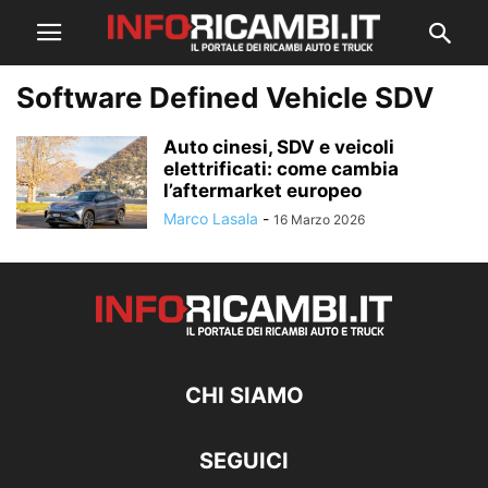
Software Defined Vehicle SDV
Auto cinesi, SDV e veicoli
elettrificati: come cambia
l’aftermarket europeo
Marco Lasala
-
16 Marzo 2026
CHI SIAMO
SEGUICI