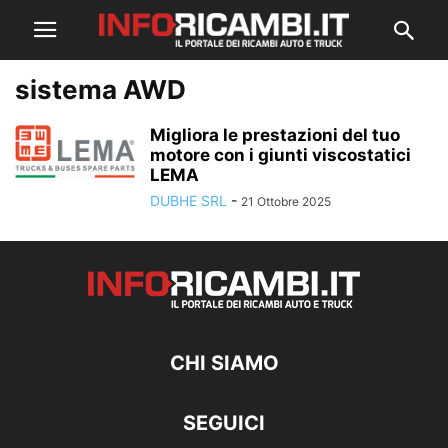
sistema AWD
Migliora le prestazioni del tuo
motore con i giunti viscostatici
LEMA
DUBHE SRL
-
21 Ottobre 2025
CHI SIAMO
SEGUICI