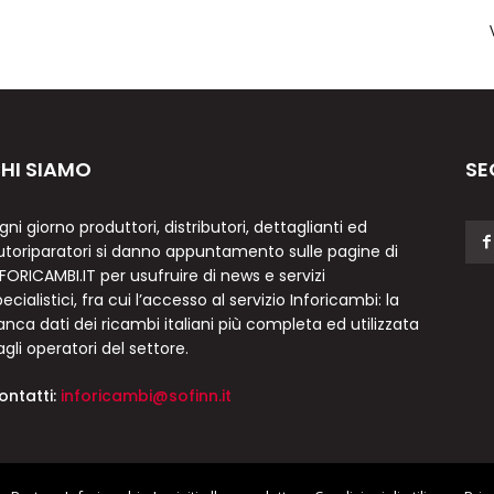
HI SIAMO
SE
gni giorno produttori, distributori, dettaglianti ed
utoriparatori si danno appuntamento sulle pagine di
NFORICAMBI.IT per usufruire di news e servizi
ecialistici, fra cui l’accesso al servizio Inforicambi: la
anca dati dei ricambi italiani più completa ed utilizzata
agli operatori del settore.
ontatti:
inforicambi@sofinn.it