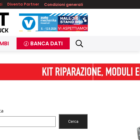
zi
Diventa Partner
Condizioni generali
MBI
BANCA DATI
ca
Cerca