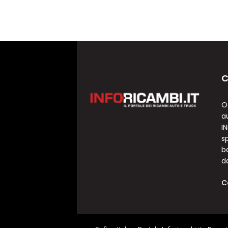
C
O
a
I
sp
b
d
C