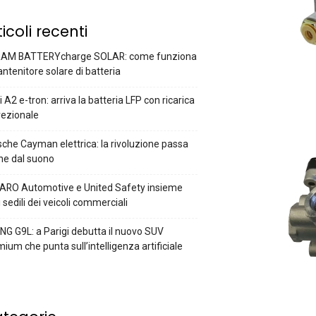
ticoli recenti
AM BATTERYcharge SOLAR: come funziona
antenitore solare di batteria
 A2 e-tron: arriva la batteria LFP con ricarica
rezionale
che Cayman elettrica: la rivoluzione passa
he dal suono
ARO Automotive e United Safety insieme
i sedili dei veicoli commerciali
G G9L: a Parigi debutta il nuovo SUV
ium che punta sull’intelligenza artificiale