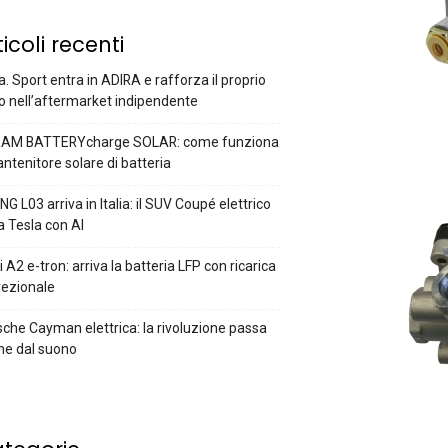
ticoli recenti
a. Sport entra in ADIRA e rafforza il proprio
o nell’aftermarket indipendente
AM BATTERYcharge SOLAR: come funziona
antenitore solare di batteria
G L03 arriva in Italia: il SUV Coupé elettrico
a Tesla con AI
 A2 e-tron: arriva la batteria LFP con ricarica
rezionale
che Cayman elettrica: la rivoluzione passa
he dal suono