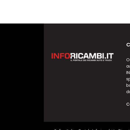
C
O
a
I
sp
b
d
C