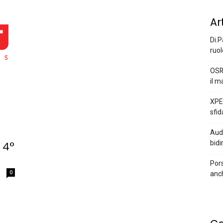
Ar
Di.P
ruol
OSR
il m
XPEN
sfid
:
Audi
bidi
 4°
Pors
0
anc