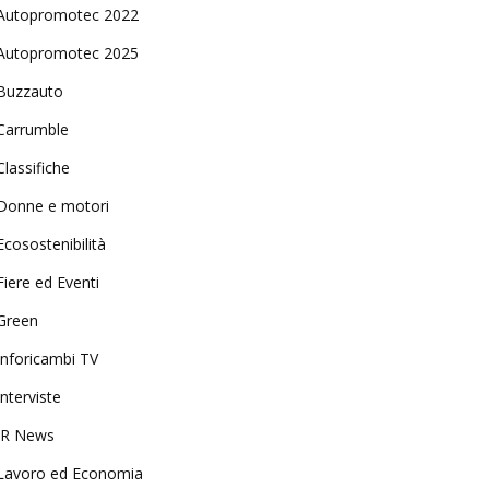
Autopromotec 2022
Autopromotec 2025
Buzzauto
Carrumble
Classifiche
Donne e motori
Ecosostenibilità
Fiere ed Eventi
Green
Inforicambi TV
Interviste
IR News
Lavoro ed Economia