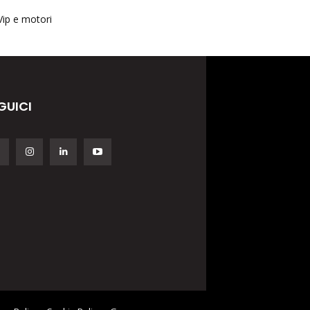
Vip e motori
GUICI