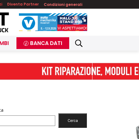
zi
Diventa Partner
Condizioni generali
MBI
BANCA DATI
ca
Cerca