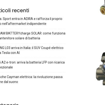
ticoli recenti
a. Sport entra in ADIRA e rafforza il proprio
o nell’aftermarket indipendente
AM BATTERYcharge SOLAR: come funziona
antenitore solare di batteria
G L03 arriva in Italia: il SUV Coupé elettrico
a Tesla con AI
 A2 e-tron: arriva la batteria LFP con ricarica
rezionale
che Cayman elettrica: la rivoluzione passa
he dal suono