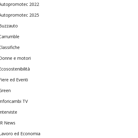
Autopromotec 2022
Autopromotec 2025
Buzzauto
Carrumble
Classifiche
Donne e motori
Ecosostenibilità
Fiere ed Eventi
Green
Inforicambi TV
Interviste
IR News
Lavoro ed Economia