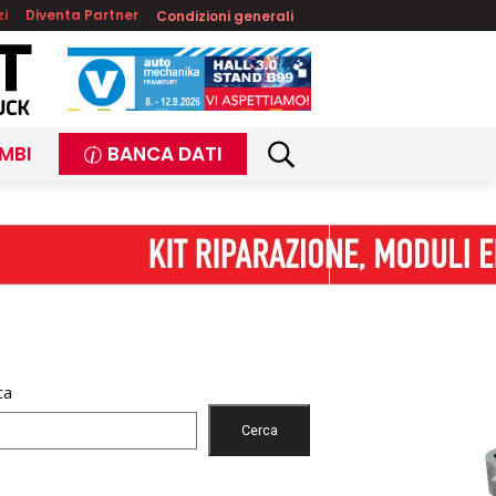
zi
Diventa Partner
Condizioni generali
MBI
BANCA DATI
ca
Cerca