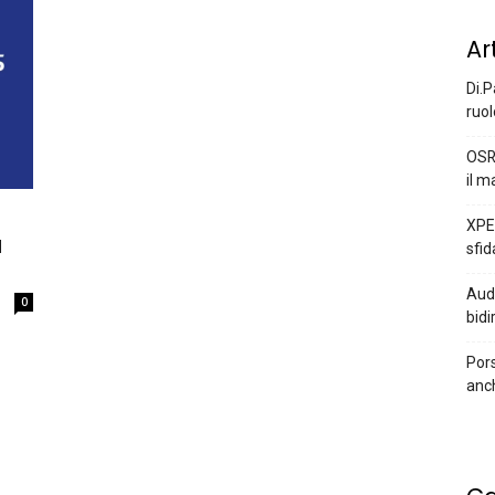
Ar
Di.P
ruol
OSR
il m
XPEN
a
sfid
Audi
0
bidi
Pors
anc