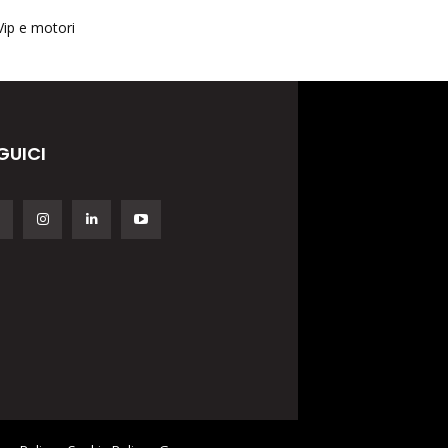
Vip e motori
GUICI