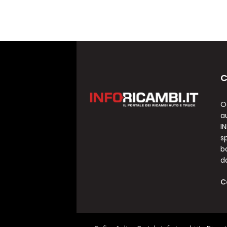
C
O
a
I
sp
b
d
C